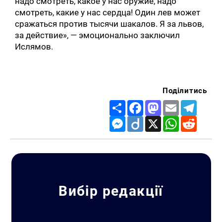
надо смотреть, какое у нас оружие, надо
смотреть, какие у нас сердца! Один лев может
сражаться против тысячи шакалов. Я за львов,
за действие», — эмоционально заключил
Ислямов.
Поділитись
Share
Facebook
Mastodon
Email
Telegr
Messenger
Diigo
X
WhatsApp
Reddit
Вибір редакції