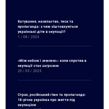
Катування, насильство, тиск та
пропаганда: з чим зіштовхуються
українські діти в окупації?
1 / 08 / 2025
«Між небом і землею»: коли спротив в
окупації стає загрозою
23 / 05 / 2025
Искать:
Страх, російський гімн та пропаганда:
18-річна українка про життя під
окупацією