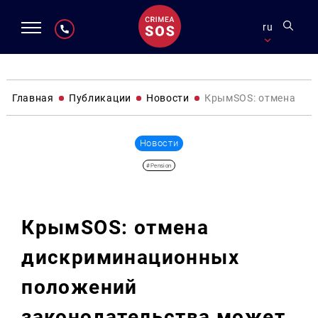
ru
Главная
Публикации
Новости
КрымSOS: отмена дис
Новости
#Pension
КрымSOS: отмена
дискриминационных
положений
законодательства может