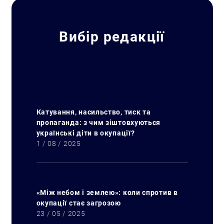
Вибір редакції
Катування, насильство, тиск та
пропаганда: з чим зіштовхуються
українські діти в окупації?
1 / 08 / 2025
«Між небом і землею»: коли спротив в
окупації стає загрозою
Искать:
23 / 05 / 2025