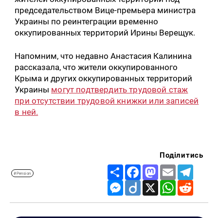
председательством Вице-премьера министра
Украины по реинтеграции временно
оккупированных территорий Ирины Верещук.
Напомним, что недавно Анастасия Калинина
рассказала, что жители оккупированного
Крыма и других оккупированных территорий
Украины
могут подтвердить трудовой стаж
при отсутствии трудовой книжки или записей
в ней.
Поділитись
Share
Facebook
Mastodon
Email
Telegr
#Pension
Messenger
Diigo
X
WhatsApp
Reddit