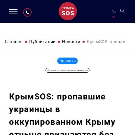
ru
Главная
Публикации
Новости
КрымSOS: пропавшие 
Новости
#Насильственные исчезновения
КрымSOS: пропавшие
украинцы в
оккупированном Крыму
отныне признаются без