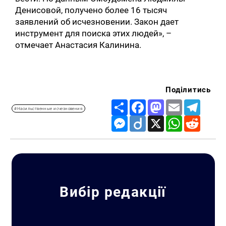
Денисовой, получено более 16 тысяч
заявлений об исчезновении. Закон дает
инструмент для поиска этих людей», –
отмечает Анастасия Калинина.
Поділитись
Share
Facebook
Mastodon
Email
Telegr
#Насильственные исчезновения
Messenger
Diigo
X
WhatsApp
Reddit
Вибір редакції