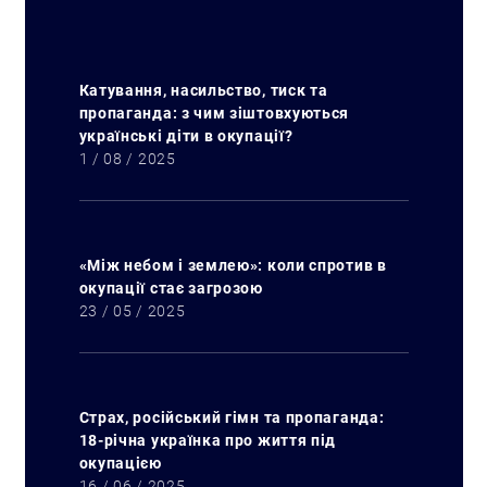
Катування, насильство, тиск та
пропаганда: з чим зіштовхуються
українські діти в окупації?
1 / 08 / 2025
«Між небом і землею»: коли спротив в
окупації стає загрозою
23 / 05 / 2025
Искать:
Страх, російський гімн та пропаганда:
18-річна українка про життя під
окупацією
16 / 06 / 2025