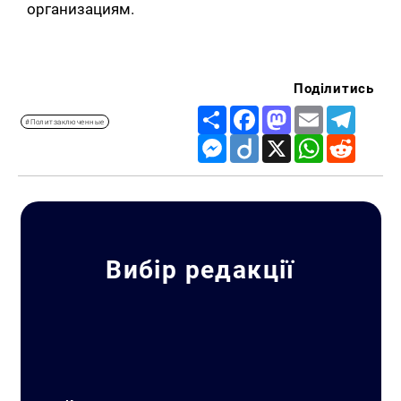
организациям.
Поділитись
Share
Facebook
Mastodon
Email
Telegr
#Политзаключенные
Messenger
Diigo
X
WhatsApp
Reddit
Вибір редакції