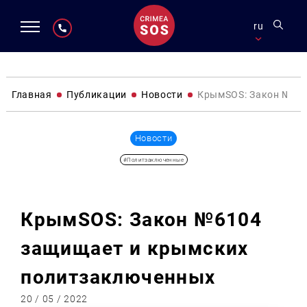
ru
Главная
Публикации
Новости
КрымSOS: Закон №61
Новости
#Политзаключенные
КрымSOS: Закон №6104
защищает и крымских
политзаключенных
20 / 05 / 2022