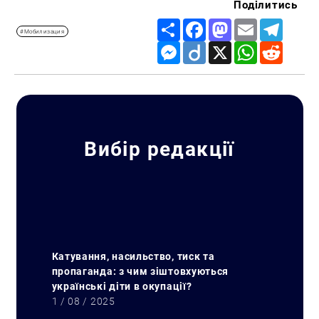
Поділитись
Share
Facebook
Mastodon
Email
Telegr
#Мобилизация
Messenger
Diigo
X
WhatsApp
Reddit
Вибір редакції
Катування, насильство, тиск та
пропаганда: з чим зіштовхуються
українські діти в окупації?
1 / 08 / 2025