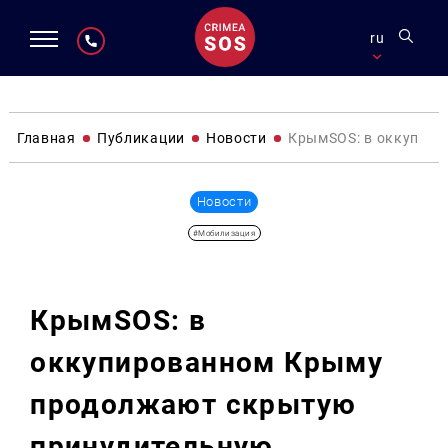
ru
Главная
Публикации
Новости
КрымSOS: в оккупир
Новости
#Мобилизация
КрымSOS: в
оккупированном Крыму
продолжают скрытую
принудительную