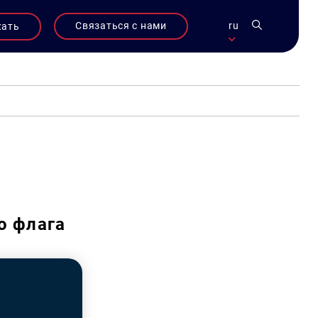
Связаться с нами
ru
жать
о флага