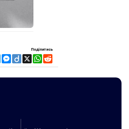
Поділитись
Telegram
Messenger
Diigo
X
WhatsApp
Reddit