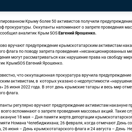
упированном Крыму более 50 активистов получили предупреждение
рф прокуратуры. Оккупанты напоминают о запрете проведения ма
м сообщил аналитик Крым SOS
Евгений Ярошенко.
ово вручают предупреждение крымскотатарским активистам нака
го флага по поводу запрета проведения «несанкционированных м
ения могут рассматриваться как нарушение права на свободу мир
тик КрымSOS Евгений Ярошенко.
звестно, что оккупационная прокуратура вручила предупреждение
ским активистам, в которых указано о недопустимости «нарушени
» 26 июня 2022 года. В этот день крымские татары и весь мир отм
го флага.
купанты регулярно вручают предупреждение активистам накануне п
всего вспоминают о запрете проведения массовых акций. Такие с
акануне 18 мая – Дня памяти жертв депортации крымскотатарског
амяти Номана Челебиджихана; 26 февраля, когда отмечают День с
, 26 июня – День крымскотатарского флага и 24 августа – День Н