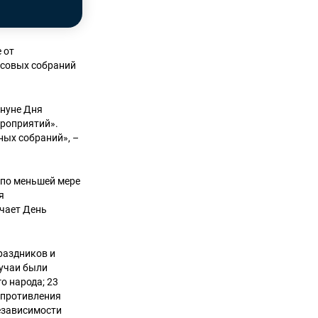
 от
ссовых собраний
нуне Дня
ероприятий».
ных собраний», –
 по меньшей мере
я
ечает День
раздников и
лучаи были
о народа; 23
опротивления
езависимости