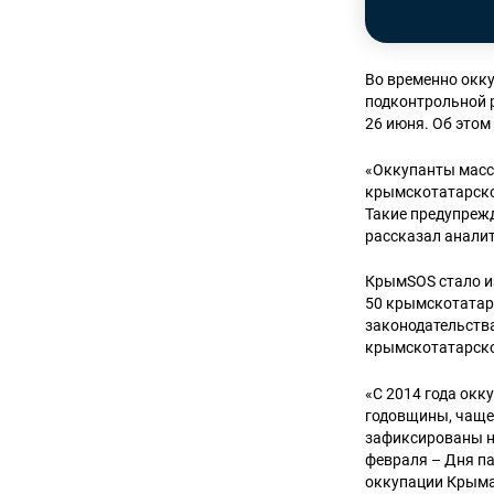
Во временно окк
подконтрольной 
26 июня. Об это
«Оккупанты масс
крымскотатарско
Такие предупрежд
рассказал анали
КрымSOS стало и
50 крымскотатар
законодательства
крымскотатарско
«С 2014 года ок
годовщины, чаще 
зафиксированы н
февраля – Дня п
оккупации Крыма