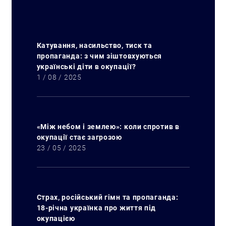
Катування, насильство, тиск та
пропаганда: з чим зіштовхуються
Искать:
українські діти в окупації?
1 / 08 / 2025
«Між небом і землею»: коли спротив в
окупації стає загрозою
23 / 05 / 2025
Страх, російський гімн та пропаганда:
18-річна українка про життя під
окупацією