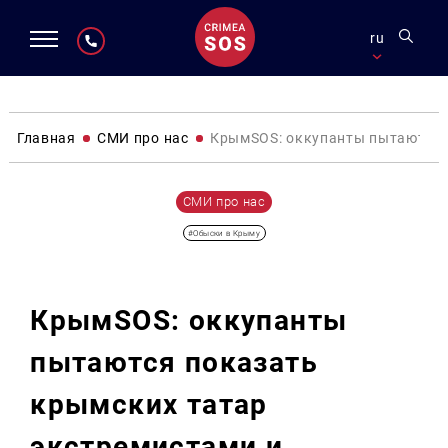
ru
Главная
СМИ про нас
КрымSOS: оккупанты пытаются 
СМИ про нас
#Обыски в Крыму
КрымSOS: оккупанты
пытаются показать
крымских татар
экстремистами и