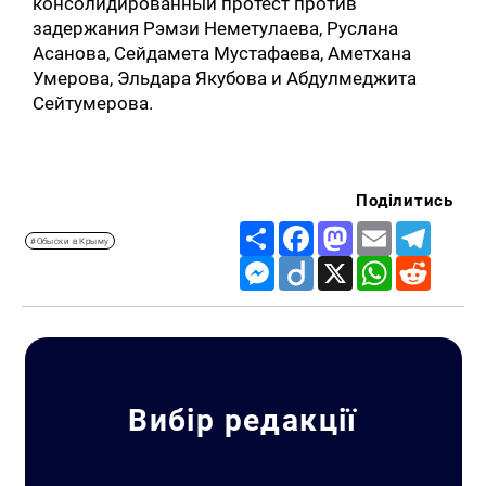
консолидированный протест против
задержания Рэмзи Неметулаева, Руслана
Асанова, Сейдамета Мустафаева, Аметхана
Умерова, Эльдара Якубова и Абдулмеджита
Сейтумерова.
Поділитись
Share
Facebook
Mastodon
Email
Telegr
#Обыски в Крыму
Messenger
Diigo
X
WhatsApp
Reddit
Вибір редакції