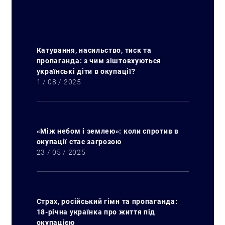
Катування, насильство, тиск та
пропаганда: з чим зіштовхуються
українські діти в окупації?
1 / 08 / 2025
«Між небом і землею»: коли спротив в
окупації стає загрозою
23 / 05 / 2025
Искать:
Страх, російський гімн та пропаганда:
18-річна українка про життя під
окупацією