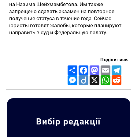
на Назима Шейхмамбетова. Им также
запрещено сдавать экзамен на повторное
получение статуса в течение года. Сейчас
юристы готовят жалобы, которые планируют
направить в суд и Федеральную палату.
Поділитись
Share
Facebook
Mastodon
Email
Telegr
Messenger
Diigo
X
WhatsApp
Reddit
Вибір редакції