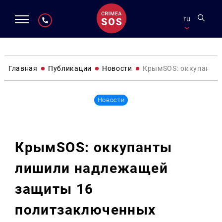
ru
Главная
Публикации
Новости
КрымSOS: оккупанты
Новости
КрымSOS: оккупанты
лишили надлежащей
защиты 16
политзаключенных