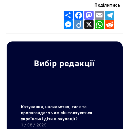
Поділитись
Share
Facebook
Mastodon
Email
Telegr
Messenger
Diigo
X
WhatsApp
Reddit
Вибір редакції
Катування, насильство, тиск та
пропаганда: з чим зіштовхуються
українські діти в окупації?
1 / 08 / 2025