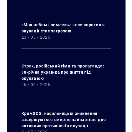
«Між небом і землею»: коли спротив в
окупації стає загрозою
23 / 05 / 2025
Страх, російський гімн та пропаганда:
Искать:
18-річна українка про життя під
окупацією
16 / 06 / 2025
КримSOS: насильницькі зникнення
завершуються смертю найчастіше для
активних противників окупації