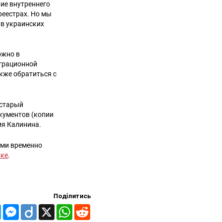
ие внутреннего
реестрах. Но мы
 в украинских
ожно в
играционной
кже обратиться с
 старый
кументов (копии
сия Калинина.
ями временно
лке
.
Поділитись
Telegram
Messenger
Diigo
X
WhatsApp
Reddit