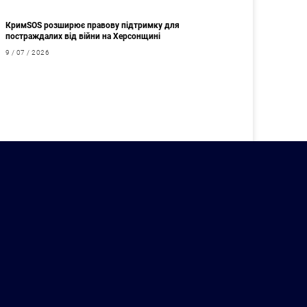
КримSOS розширює правову підтримку для
постраждалих від війни на Херсонщині
9 / 07 / 2026