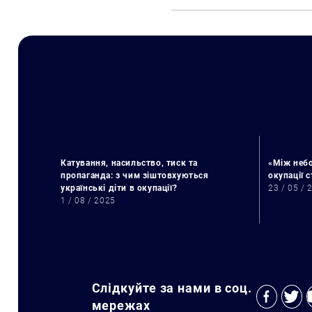
Катування, насильство, тиск та
«Між небо
пропаганда: з чим зіштовхуються
окупації 
українські діти в окупації?
23 / 05 / 
1 / 08 / 2025
Слідкуйте за нами в соц.
мережах