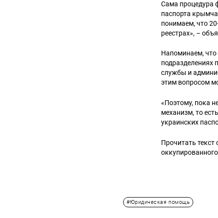
Сама процедура ф
паспорта крымча
понимаем, что 20
реестрах», – объ
Напоминаем, что 
подразделениях 
службы и админи
этим вопросом м
«Поэтому, пока 
механизм, то ес
украинских паспо
Прочитать текст
оккупированного
#Юридическая помощь