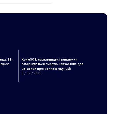
нда: 18-
КримSOS: насильницькі зникнення
упацією
завершуються смертю найчастіше для
активних противників окупації
3 / 07 / 2025