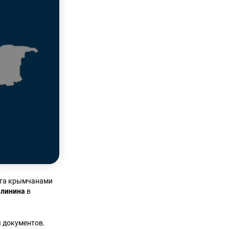
рта крымчанами
алинина
в
 документов.