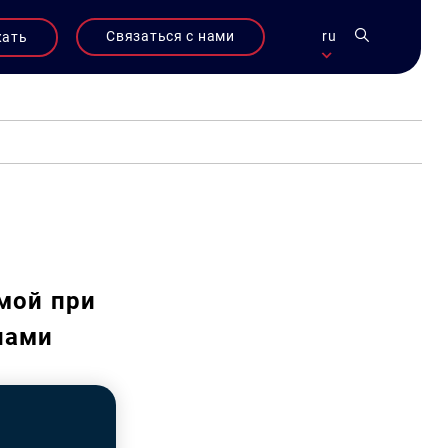
Связаться с нами
ru
жать
мой при
нами