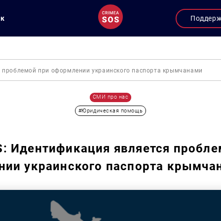
ук
Поддер
 проблемой при оформлении украинского паспорта крымчанами
СМИ про нас
#Юридическая помощь
: Идентификация является пробле
нии украинского паспорта крымча