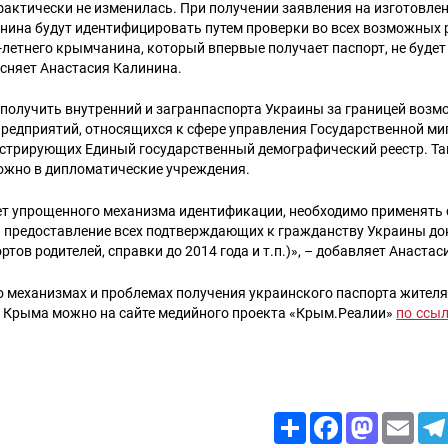
актически не изменилась. При получении заявления на изготовлен
нина будут идентифицировать путем проверки во всех возможных 
-летнего крымчанина, который впервые получает паспорт, не будет
ясняет Анастасия Калинина.
получить внутренний и загранпаспорта Украины за границей возм
предприятий, относящихся к сфере управления Государственной м
стрирующих Единый государственный демографический реестр. Та
ожно в дипломатические учреждения.
нет упрощенного механизма идентификации, необходимо применять
ть предоставление всех подтверждающих к гражданству Украины до
ртов родителей, справки до 2014 года и т.п.)», – добавляет Анаста
 о механизмах и проблемах получения украинского паспорта жител
 Крыма можно на сайте медийного проекта «Крым.Реалии»
по ссы
Share
Facebook
Mastodon
Email