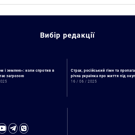
Вибір редакції
м і землею»: коли спротив в
Страх, російський гімн та пропага
стає загрозою
річна українка про життя під ок
2025
16 / 06 / 2025
Искать: