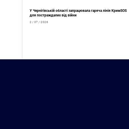
У Чернігівській області запрацювала гаряча лінія КримSOS
для постраждалих від війни
2 / 07 / 2026