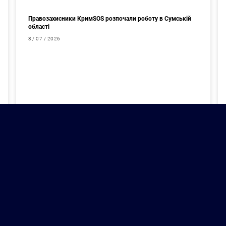
Правозахисники КримSOS розпочали роботу в Сумській
області
3 / 07 / 2026