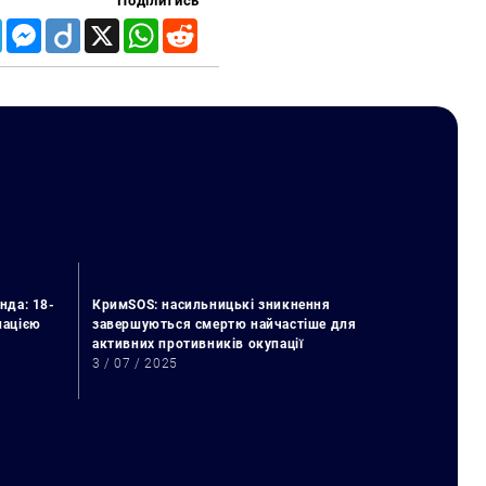
Поділитись
Telegram
Messenger
Diigo
X
WhatsApp
Reddit
нда: 18-
КримSOS: насильницькі зникнення
упацією
завершуються смертю найчастіше для
активних противників окупації
3 / 07 / 2025