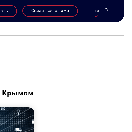
Связаться с нами
ru
жать
с Крымом