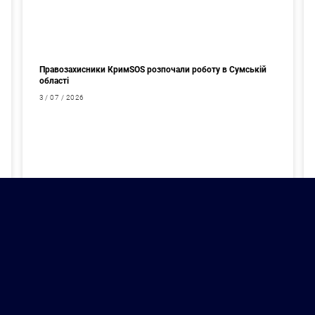
Правозахисники КримSOS розпочали роботу в Сумській
області
3 / 07 / 2026