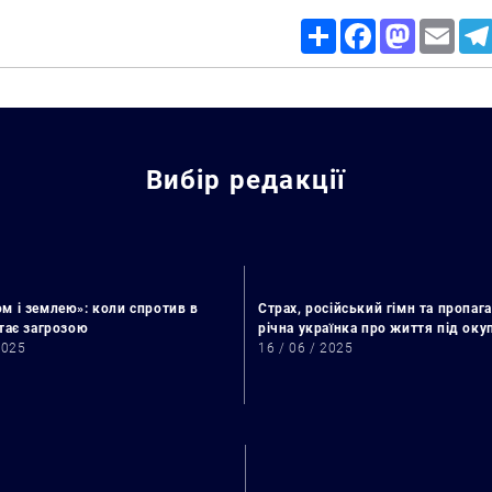
Share
Facebook
Mastodon
Email
Вибір редакції
м і землею»: коли спротив в
Страх, російський гімн та пропага
стає загрозою
річна українка про життя під ок
2025
16 / 06 / 2025
Искать: