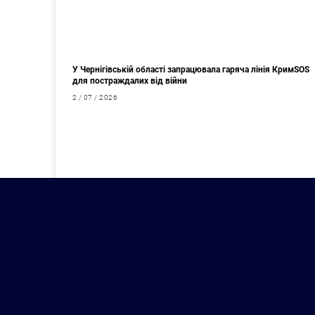
У Чернігівській області запрацювала гаряча лінія КримSOS
для постраждалих від війни
2 / 07 / 2026