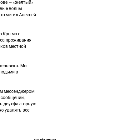
рове — «желтый»
овые волны
 отметил Алексей
о Крыма с
еса проживания
иков местной
 человека. Мы
людьми в
ым мессенджером
е сообщений,
ть двухфакторную
но удалять все