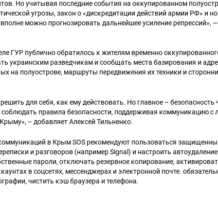
нтов. Но учитывая последние события на оккупированном полуост
тической угрозы, закон о «дискредитации действий армии РФ» и н
 вполне можно прогнозировать дальнейшее усиление репрессий», —
еле ГУР публично обратилось к жителям временно оккупированног
ть украинским разведчикам и сообщать места базирования и адр
ых на полуострове, маршруты передвижения их техники и сторонн
ешить для себя, как ему действовать. Но главное – безопасность
я соблюдать правила безопасности, поддерживая коммуникацию с 
Крыму», – добавляет Алексей Тильненко.
коммуникаций в Крым SOS рекомендуют пользоваться защищенн
реписки и разговоров (например Signal) и настроить автоудалени
бственные пароли, отключать резервное копирование, активирова
ккаунтах в соцсетях, мессенджерах и электронной почте. обязатель
графии, чистить кэш браузера и телефона.