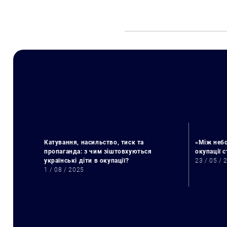
Катування, насильство, тиск та
«Між небо
пропаганда: з чим зіштовхуються
окупації 
українські діти в окупації?
23 / 05 / 
1 / 08 / 2025