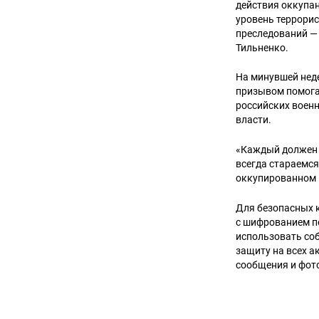
действия оккупа
уровень террорис
преследований —
Тильненко.
На минувшей нед
призывом помога
российских военн
власти.
«Каждый должен р
всегда стараемс
оккупированном 
Для безопасных 
с шифрованием пе
использовать со
защиту на всех а
сообщения и фото