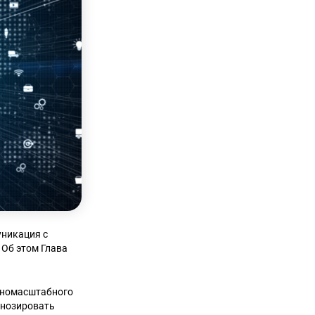
уникация с
 Об этом Глава
олномасштабного
гнозировать