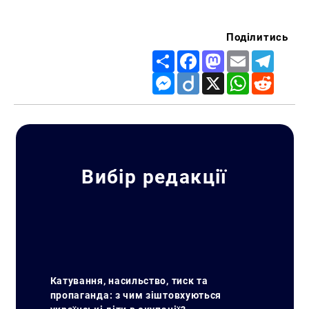
Поділитись
Share
Facebook
Mastodon
Email
Telegr
Messenger
Diigo
X
WhatsApp
Reddit
Вибір редакції
Катування, насильство, тиск та
пропаганда: з чим зіштовхуються