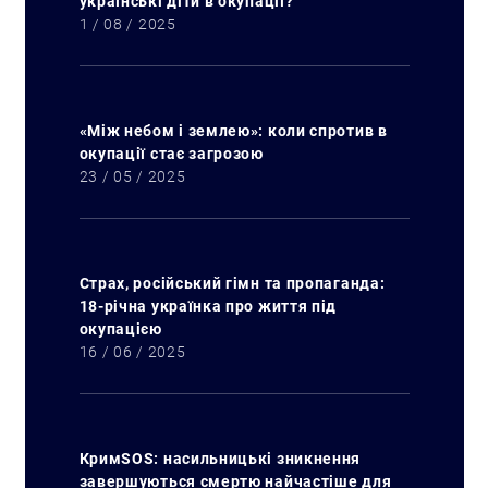
українські діти в окупації?
1 / 08 / 2025
«Між небом і землею»: коли спротив в
окупації стає загрозою
23 / 05 / 2025
Страх, російський гімн та пропаганда:
18-річна українка про життя під
окупацією
16 / 06 / 2025
КримSOS: насильницькі зникнення
завершуються смертю найчастіше для