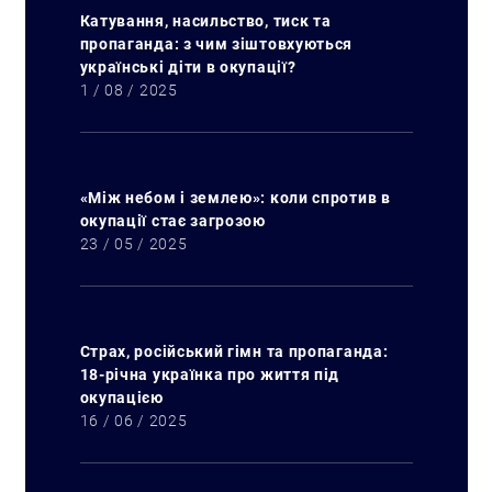
Катування, насильство, тиск та
пропаганда: з чим зіштовхуються
українські діти в окупації?
1 / 08 / 2025
«Між небом і землею»: коли спротив в
окупації стає загрозою
23 / 05 / 2025
Страх, російський гімн та пропаганда:
18-річна українка про життя під
окупацією
16 / 06 / 2025