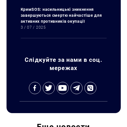
КримSOS: насильницькі зникнення
завершуються смертю найчастіше для
активних противників окупації
3 / 07 / 2025
Слідкуйте за нами в соц.
мережах
Еще
новости