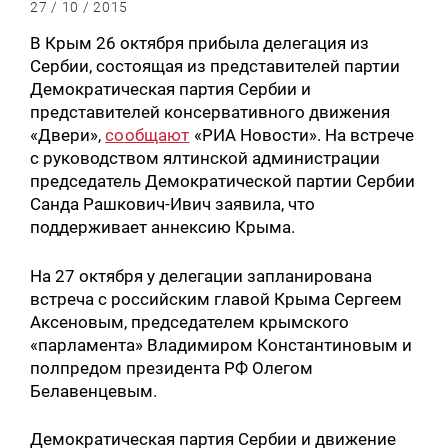
27 / 10 / 2015
В Крым 26 октября прибыла делегация из
Сербии, состоящая из представителей партии
Демократическая партия Сербии и
представителей консервативного движения
«Двери»,
сообщают
«РИА Новости». На встрече
с руководством ялтинской администрации
председатель Демократической партии Сербии
Санда Рашкович-Ивич заявила, что
поддерживает аннексию Крыма.
На 27 октября у делегации запланирована
встреча с российским главой Крыма Сергеем
Аксеновым, председателем крымского
«парламента» Владимиром Константиновым и
полпредом президента РФ Олегом
Белавенцевым.
Демократическая партия Сербии и движение