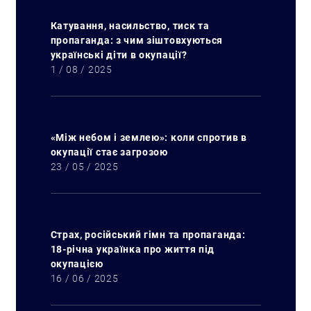
Катування, насильство, тиск та
пропаганда: з чим зіштовхуються
українські діти в окупації?
1 / 08 / 2025
«Між небом і землею»: коли спротив в
окупації стає загрозою
23 / 05 / 2025
Страх, російський гімн та пропаганда:
18-річна українка про життя під
окупацією
16 / 06 / 2025