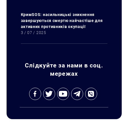
КримSOS: насильницькі зникнення
завершуються смертю найчастіше для
активних противників окупації
3 / 07 / 2025
Слідкуйте за нами в соц.
мережах
Искать: