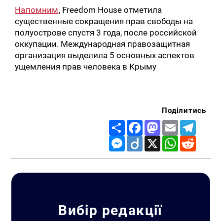
Напомним
, Freedom House отметила
существенные сокращения прав свободы на
полуострове спустя 3 года, после российской
оккупации. Международная правозащитная
организация выделила 5 основных аспектов
ущемления прав человека в Крыму
Поділитись
Share
Facebook
Mastodon
Email
Telegr
Messenger
Diigo
X
WhatsApp
Reddit
Вибір редакції