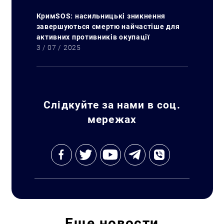
КримSOS: насильницькі зникнення
завершуються смертю найчастіше для
активних противників окупації
3 / 07 / 2025
Слідкуйте за нами в соц.
мережах
Искать:
Еще
новости