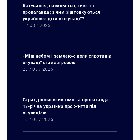
Катування, насильство, тиск та
пропаганда: з чим зіштовхуються
українські діти в окупації?
1 / 08 / 2025
«Між небом і землею»: коли спротив в
окупації стає загрозою
23 / 05 / 2025
Страх, російський гімн та пропаганда:
18-річна українка про життя під
окупацією
16 / 06 / 2025