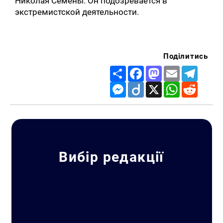
Николая Семены. Он подозревается в
экстремистской деятельности.
Поділитись
Share
Facebook
Mastodon
Email
Telegr
Messenger
Diigo
X
WhatsApp
Reddit
Вибір редакції