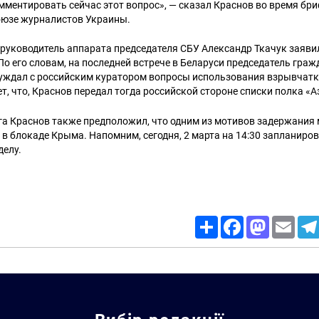
омментировать сейчас этот вопрос», — сказал Краснов во время бри
юзе журналистов Украины.
руководитель аппарата председателя СБУ Александр Ткачук заявил
По его словам, на последней встрече в Беларуси председатель гра
уждал с российским куратором вопросы использования взрывчатки
т, что, Краснов передал тогда российской стороне списки полка «А
га Краснов также предположил, что одним из мотивов задержания 
 в блокаде Крыма. Напомним, сегодня, 2 марта на 14:30 запланиро
делу.
Share
Facebook
Mastodon
Email