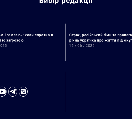
Вибір редакції
м і землею»: коли спротив в
Страх, російський гімн та пропага
стає загрозою
річна українка про життя під ок
2025
16 / 06 / 2025