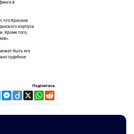
финга в
, что Краснов
жданского корпуса
. Кроме того,
зов».
может быть его
вано судебное
Поділитись
Telegram
Messenger
Diigo
X
WhatsApp
Reddit