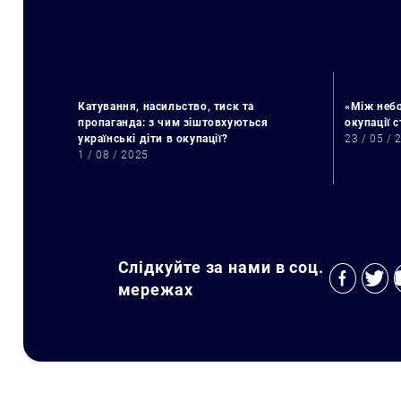
Катування, насильство, тиск та
«Між небо
пропаганда: з чим зіштовхуються
окупації 
українські діти в окупації?
23 / 05 / 
1 / 08 / 2025
Слідкуйте за нами в соц.
мережах