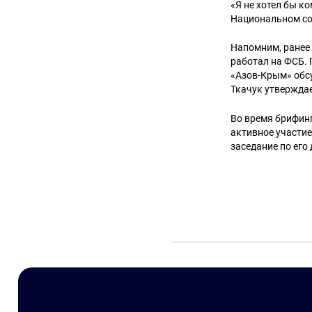
«Я не хотел бы к
Национальном со
Напомним, ранее 
работал на ФСБ. 
«Азов-Крым» обс
Ткачук утверждае
Во время брифин
активное участие
заседание по его 