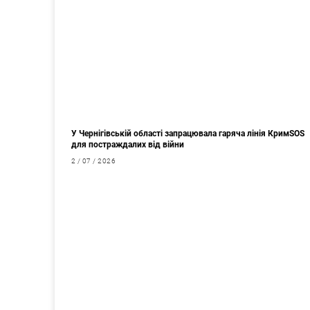
У Чернігівській області запрацювала гаряча лінія КримSOS
для постраждалих від війни
2 / 07 / 2026