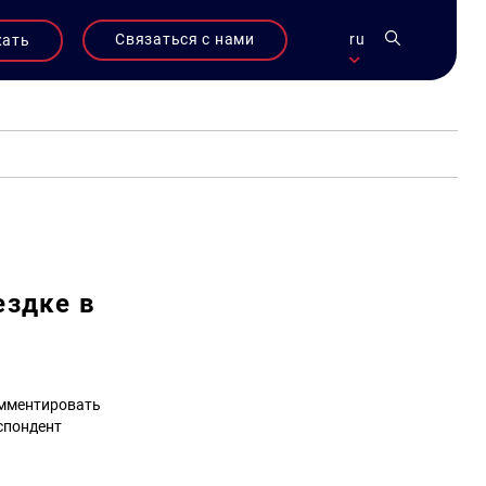
Связаться с нами
ru
жать
ездке в
омментировать
спондент