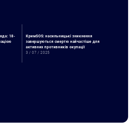
нда: 18-
КримSOS: насильницькі зникнення
упацією
завершуються смертю найчастіше для
активних противників окупації
3 / 07 / 2025