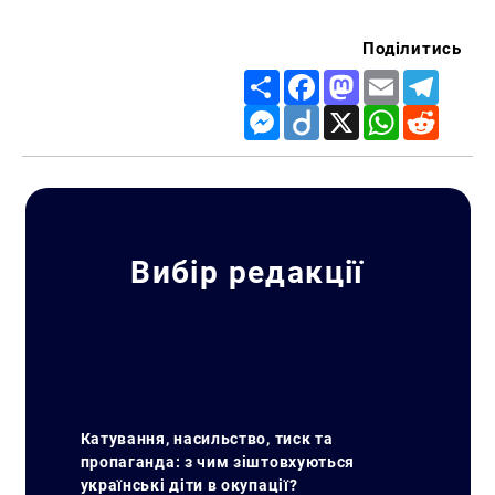
Поділитись
Share
Facebook
Mastodon
Email
Telegr
Messenger
Diigo
X
WhatsApp
Reddit
Вибір редакції
Катування, насильство, тиск та
пропаганда: з чим зіштовхуються
українські діти в окупації?