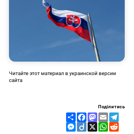
Читайте этот материал в украинской версии
сайта
Поділитись
Share
Facebook
Mastodon
Email
Telegr
Messenger
Diigo
X
WhatsApp
Reddit