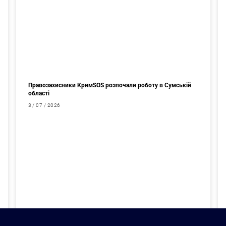
Правозахисники КримSOS розпочали роботу в Сумській
області
3 / 07 / 2026