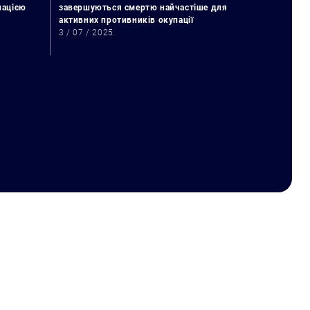
упацією
завершуються смертю найчастіше для
активних противників окупації
3 / 07 / 2025