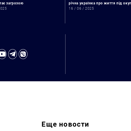
стає загрозою
річна українка про життя під ок
2025
16 / 06 / 2025
Искать:
Еще
новости