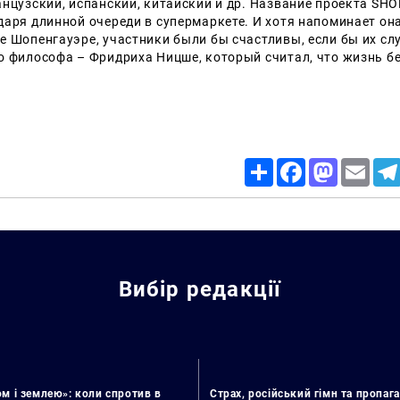
нцузский, испанский, китайский и др.
Название проекта SH
даря длинной очереди в супермаркете.
И хотя напоминает он
е Шопенгауэре, участники были бы счастливы, если бы их сл
го философа
–
Фридриха Ницше, который считал, что жизнь б
Share
Facebook
Mastodon
Email
Вибір редакції
м і землею»: коли спротив в
Страх, російський гімн та пропага