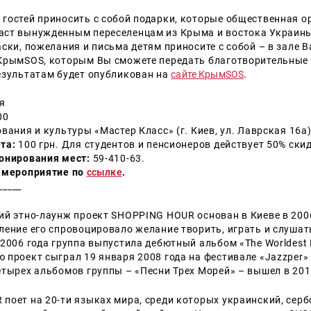
гостей приносить с собой подарки, которые общественная о
аст вынужденным переселенцам из Крыма и востока Украин
ски, пожелания и письма детям приносите с собой – в зале В
КрымSOS, которым Вы сможете передать благотворительные 
езультатам будет опубликован на
сайте КрымSOS
.
я
00
ания и культуры «Мастер Класс» (г. Киев, ул. Лаврская 16а
та:
100 грн.
Для студентов и пенсионеров действует 50% ски
онирования мест:
59-410-63.
 мероприятие по
ссылке
.
_____
ий этно-лаунж проект SHOPPING HOUR основан в Киеве в 2006
ление его спровоцировало желание творить, играть и слуша
2006 года группа выпустила дебютный альбом «The Worldest 
проект сыграл 19 января 2008 года на фестивале «Jazzper» 
етырех альбомов группы
–
«Песни Трех Морей»
–
вышел в 2015
поет на 20-ти языках мира, среди которых украинский, серб