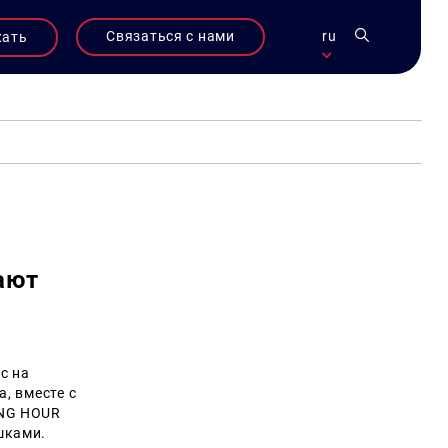
Связаться с нами
ru
жать
ают
с на
а, вместе с
ING HOUR
шками.