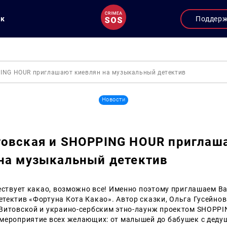
ук
Поддер
ING HOUR приглашают киевлян на музыкальный детектив
Новости
товская и SHOPPING HOUR приглаш
на музыкальный детектив
ествует какао, возможно все!
Именно поэтому приглашаем Ва
тектив «Фортуна Кота Какао».
Автор сказки, Ольга Гусейнов
Витовской и украино-сербским этно-лаунж проектом SHOPP
мероприятие всех желающих: от малышей до бабушек с деду