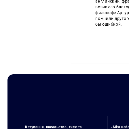
английский, фра
возникло благо
философе Артур
помнили друго
бы ошибкой.
Катування, насильство, тиск та
«Між небо