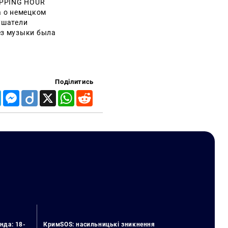
OPPING HOUR
а о немецком
ушатели
ез музыки была
Поділитись
Telegram
Messenger
Diigo
X
WhatsApp
Reddit
нда: 18-
КримSOS: насильницькі зникнення