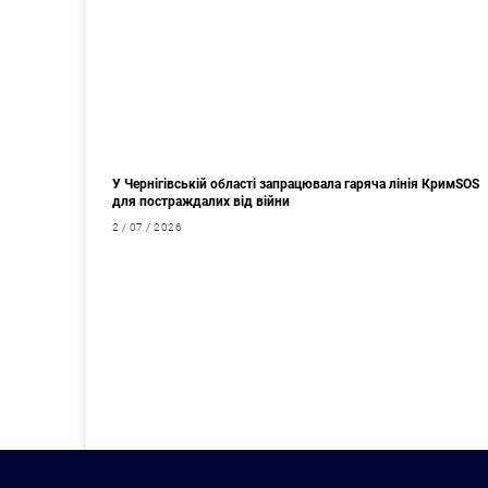
У Чернігівській області запрацювала гаряча лінія КримSOS
для постраждалих від війни
2 / 07 / 2026