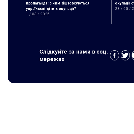
пропаганда: з чим зіштовхуються
окупації 
українські діти в окупації?
23 / 05 / 
1 / 08 / 2025
Слідкуйте за нами в соц.
мережах