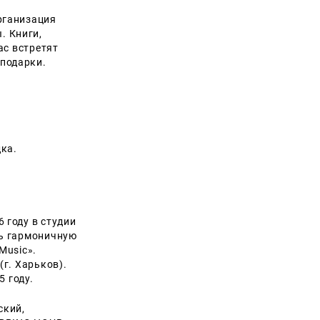
рганизация
ы.
Книги,
ас встретят
подарки.
)
дка.
 году в студии
ть гармоничную
Music».
(г. Харьков).
 году.
ский,