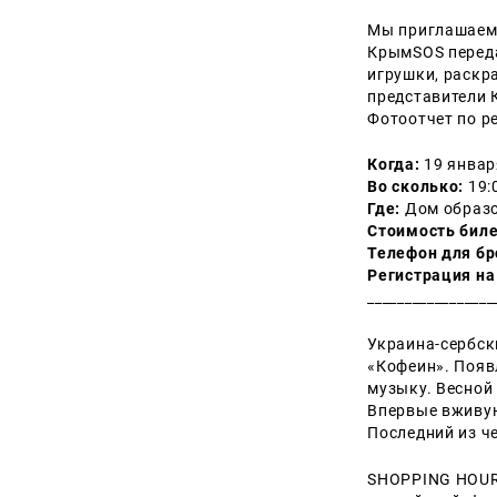
Мы приглашаем 
КрымSOS перед
игрушки, раскра
представители 
Фотоотчет по р
Когда:
19 январ
Во сколько:
19:
Где:
Дом образов
Стоимость биле
Телефон для бр
Регистрация на
_________________
Украина-сербск
«Кофеин».
Появ
музыку.
Весной 
Впервые вживую 
Последний из ч
SHOPPING HOUR 