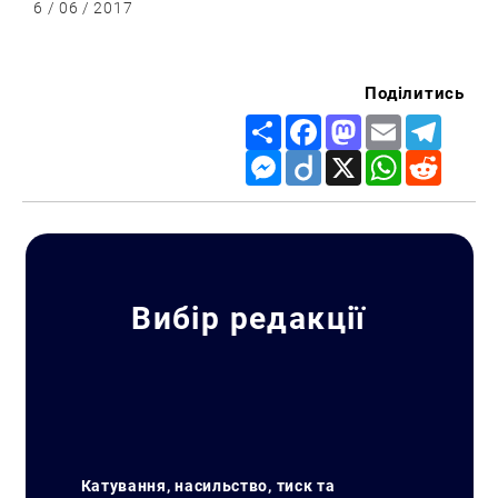
6 / 06 / 2017
Поділитись
Share
Facebook
Mastodon
Email
Telegr
Messenger
Diigo
X
WhatsApp
Reddit
Вибір редакції
Катування, насильство, тиск та