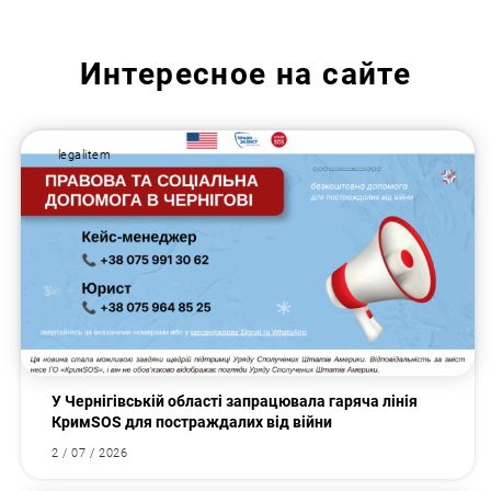
Интересное на сайте
Искать:
legalitem
У Чернігівській області запрацювала гаряча лінія
КримSOS для постраждалих від війни
2 / 07 / 2026