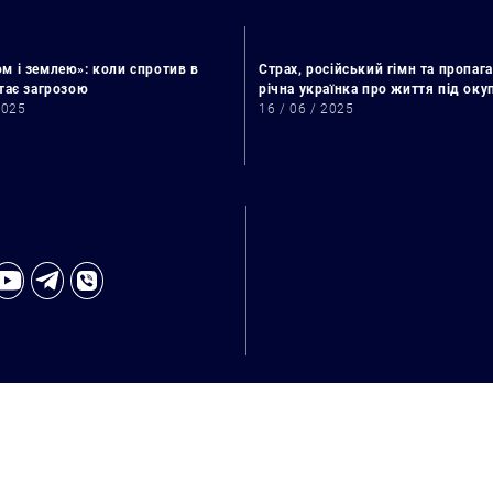
м і землею»: коли спротив в
Страх, російський гімн та пропага
стає загрозою
річна українка про життя під ок
2025
16 / 06 / 2025
Искать: