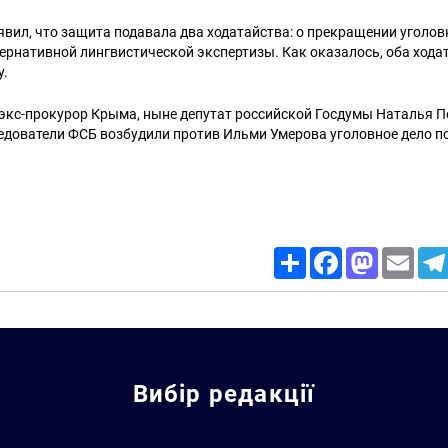
вил, что защита подавала два ходатайства: о прекращении уголовн
рнативной лингвистической экспертизы. Как оказалось, оба хода
у.
 экс-прокурор Крыма, ныне депутат российской Госдумы Наталья 
едователи ФСБ возбудили против Ильми Умерова уголовное дело по
Share
Facebook
Mastodon
Email
Вибір редакції