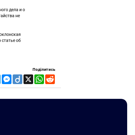
ого дела и о
тайства не
Поклонская
 статье об
Поділитись
Telegram
Messenger
Diigo
X
WhatsApp
Reddit