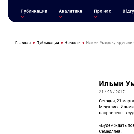
Публикации
Аналитика
Про нас
Відг
Главная
Публикации
Новости
Ильми Умерову вручили 
Ильми Ум
21 / 03 / 2017
Сегодня, 21 март
Меджлиса Ильми У
направлены в суд
«Будем ждать пов
Семедляев.