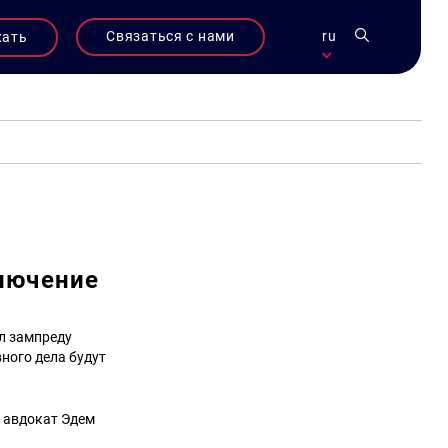
Связаться с нами
ru
жать
лючение
л зампреду
ного дела будут
o авдокат Эдем