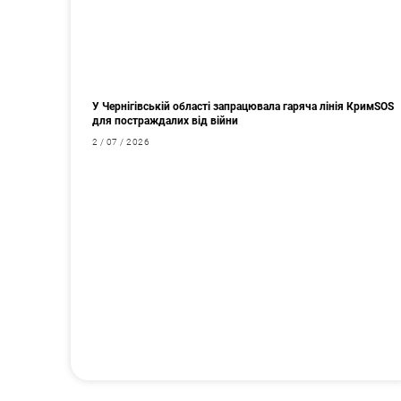
У Чернігівській області запрацювала гаряча лінія КримSOS
для постраждалих від війни
2 / 07 / 2026