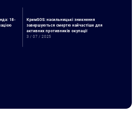
нда: 18-
КримSOS: насильницькі зникнення
упацією
завершуються смертю найчастіше для
активних противників окупації
3 / 07 / 2025