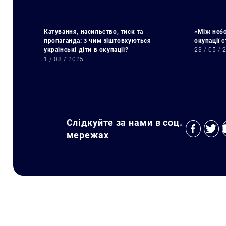
Катування, насильство, тиск та
«Між небо
пропаганда: з чим зіштовхуються
окупації 
українські діти в окупації?
23 / 05 / 
1 / 08 / 2025
Слідкуйте за нами в соц.
мережах