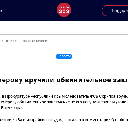
ук
Поддер
обвинительное заключение
Новости
ерову вручили обвинительное зак
а, в Прокуратуре Республики Крым следователь ФСБ Скрипка вручи
мерову обвинительное заключение по его делу. Материалы уголов
 Бахчисарая.
естки из Бахчисарайского суда», — сказал в комментарии QirimInf