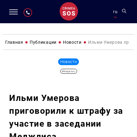
ru
Главная
Публикации
Новости
Ильми Умерова приго
Новости
#Меджлис
Ильми Умерова
приговорили к штрафу за
участие в заседании
Меджлиса