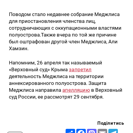
Поводом стало недавнее собрание Меджлиса
для приостановления членства лиц,
сотрудничающих с оккупационными властями
полуострова.Также вчера по той же причине
был оштрафован другой член Меджлиса, Али
Хамзин.
Напомним, 26 апреля так называемый
«Верховный суд» Крыма
запретил
деятельность Меджлиса на территории
аннексированного полуострова. Защита
Меджлиса направила
апелляцию
в Верховный
суд России, ее рассмотрят 29 сентября.
Поділитись
Share
Facebook
Mastodon
Email
Telegr