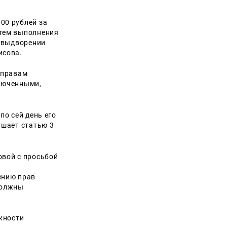
00 рублей за
утем выполнения
о выдворении
исова.
 правам
ключенными,
по сей день его
ушает статью 3
овой с просьбой
ению прав
должны
ожности