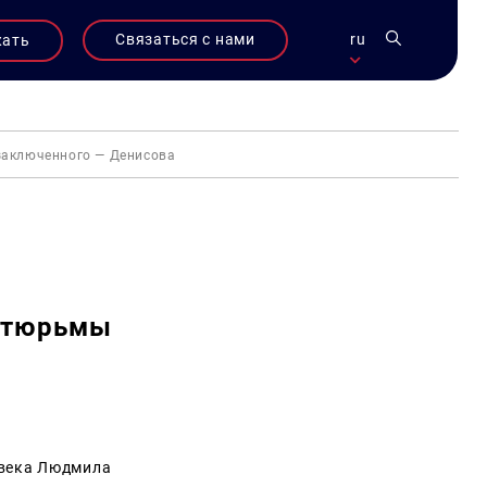
Связаться с нами
ru
жать
заключенного — Денисова
й тюрьмы
овека Людмила