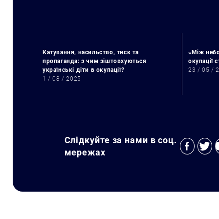
Катування, насильство, тиск та
«Між небо
пропаганда: з чим зіштовхуються
окупації 
українські діти в окупації?
23 / 05 / 
1 / 08 / 2025
Слідкуйте за нами в соц.
мережах