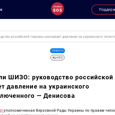
ук
Поддер
одство российской тюрьмы оказывает давление на украинского полит
Новости
#ШИЗО
ли ШИЗО: руководство российско
т давление на украинского
люченного — Денисова
ет
уполномоченная Верховной Рады Украины по правам чел