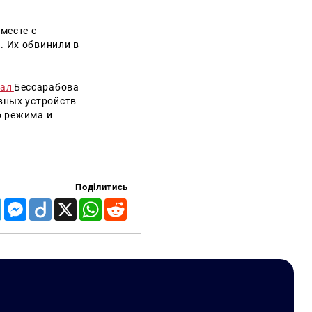
месте с
 Их обвинили в
нал
Бессарабова
вных устройств
о режима и
Поділитись
Telegram
Messenger
Diigo
X
WhatsApp
Reddit