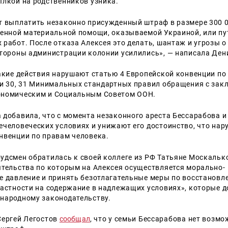
ылкой на родственников узника.
т выплатить незаконно присужденный штраф в размере 300 0
венной материальной помощи, оказываемой Украиной, или п
 работ. После отказа Алексея это делать, шантаж и угрозы 
стороны администрации колонии усилились», — написала Ден
такие действия нарушают статью 4 Европейской конвенции по
ьи 30, 31 Минимальных стандартных правил обращения с за
ономическим и Социальным Советом ООН.
добавила, что с момента незаконного ареста Бессарабова и 
ечеловеческих условиях и унижают его достоинство, что нар
нвенции по правам человека.
удсмен обратилась к своей коллеге из РФ Татьяне Москальк
ятельства по которым на Алексея осуществляется морально-
е давление и принять безотлагательные меры по восстановл
частности на содержание в надлежащих условиях», которые 
народному законодательству.
Сергей Легостов
сообщал
, что у семьи Бессарабова нет возм