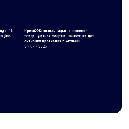
нда: 18-
КримSOS: насильницькі зникнення
упацією
завершуються смертю найчастіше для
активних противників окупації
3 / 07 / 2025