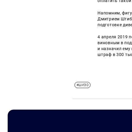
оплатить такой
Напомним, фигу
Дмитрием Штибл
подготовке див
4 апреля 2019 
виновным в под
и назначил ему
штраф в 300 тыс
#ШИЗО