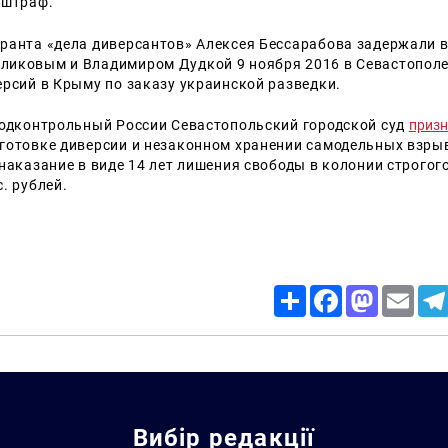
 штраф.
ранта «дела диверсантов» Алексея Бессарабова задержали в
иковым и Владимиром Дудкой 9 ноября 2016 в Севастополе.
ерсий в Крыму по заказу украинской разведки.
подконтрольный России Севастопольский городской суд
приз
готовке диверсии и незаконном хранении самодельных взры
 наказание в виде 14 лет лишения свободы в колонии строгог
. рублей.
Share
Facebook
Mastodon
Email
Вибір редакції