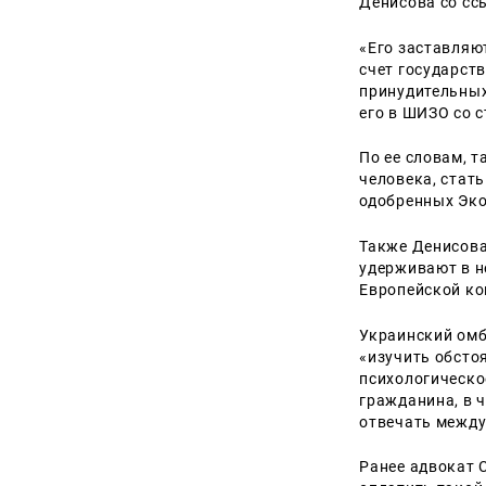
Денисова со сс
«Его заставляю
счет государст
принудительных
его в ШИЗО со 
По ее словам, 
человека, стат
одобренных Эк
Также Денисова 
удерживают в н
Европейской ко
Украинский омб
«изучить обсто
психологическо
гражданина, в 
отвечать между
Ранее адвокат 