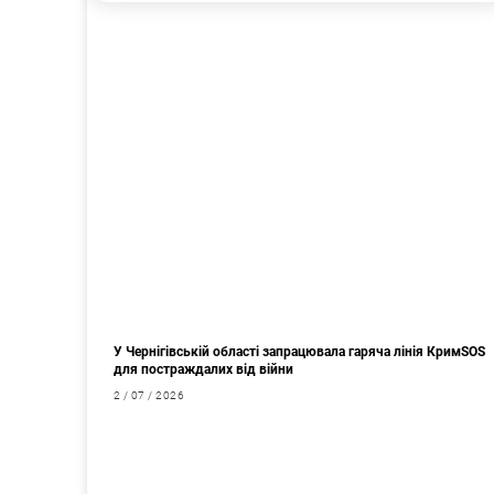
У Чернігівській області запрацювала гаряча лінія КримSOS
для постраждалих від війни
2 / 07 / 2026