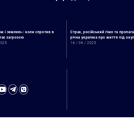
м і землею»: коли спротив в
Страх, російський гімн та пропага
стає загрозою
річна українка про життя під ок
2025
16 / 06 / 2025
Искать: