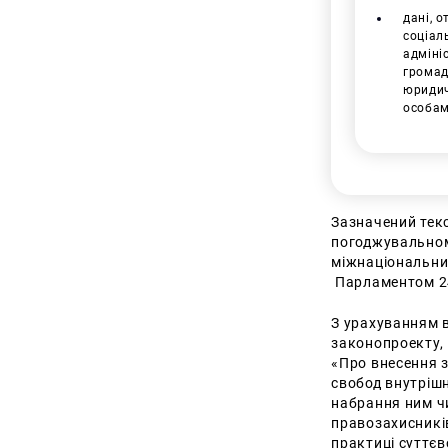
дані, 
соціал
адмініс
громад
юридич
особам
Зазначений тек
погоджувальном
міжнаціональни
Парламентом 24
З урахуванням в
законопроекту,
«Про внесення з
свобод внутрішн
набрання ним чи
правозахисників
практиці суттєв