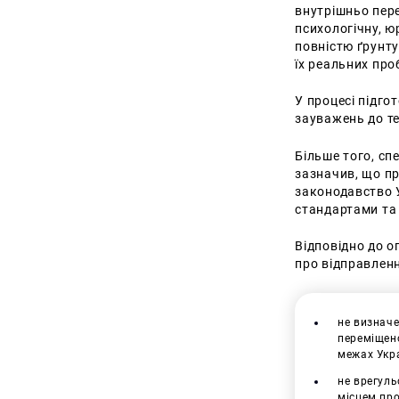
внутрішньо пере
психологічну, ю
повністю ґрунту
їх реальних про
У процесі підго
зауважень до те
Більше того, сп
зазначив, що п
законодавство У
стандартами та
Відповідно до 
про відправлен
не визначе
переміщено
межах Укра
не врегуль
місцем про