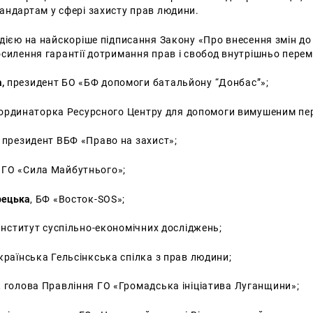
андартам у сфері захисту прав людини.
дією на найскоріше підписання Закону «Про внесення змін до
силення гарантії дотримання прав і свобод внутрішньо перем
,
президент БО «БФ допомоги батальйону “Донбас”»;
оординаторка Ресурсного Центру для допомоги вимушеним пе
, президент ВБФ «Право на захист»;
,
ГО «Сила Майбутнього»;
рецька
, БФ «Восток-SOS»;
 Інститут суспільно-економічних досліджень;
країнська Гельсінкська спілка з прав людини;
, голова Правлiння ГО
«Громадська iнiцiатива Луганщини»;