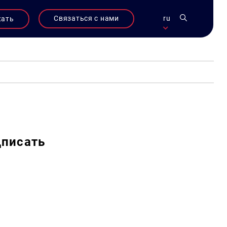
Связаться с нами
ru
жать
дписать