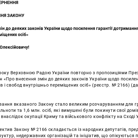
ЕРНЕННЯ
НЯ ЗАКОНУ
ін до деяких законів України щодо посилення гарантії дотримання
міщених осіб»
Олексійовичу!
 року Верховною Радою України повторно з пропозиціями Пре
 «Про внесення змін до деяких законів України щодо посилен
 і свобод внутрішньо переміщених осіб» (реєстр. № 2166) (д
вання вказаного Закону стало великим розчаруванням для г
льноти та 1,6 млн. осіб, які вимушені були покинути свої домі
внаслідок окупації Криму та військового конфлікту на Сході 
ектив Закону № 2166 складається із народних депутатів, пре
уктур, недержавних організацій та ініціатив, що опікуються