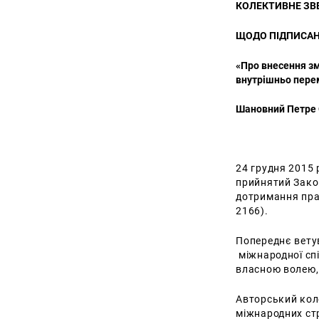
КОЛЕКТИВНЕ ЗВ
ЩОДО ПІДПИСАН
«Про внесення зм
внутрішньо пере
Шановний Петре 
24 грудня 2015
прийнятий Закон
дотримання прав
2166).
Попереднє вету
міжнародної спі
власною волею, 
Авторський кол
міжнародних стр