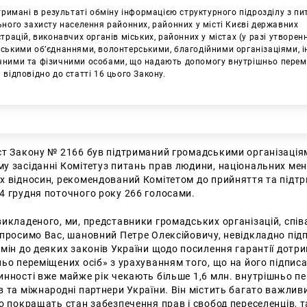
отримані в результаті обміну інформацією структурного підрозділу з пи
ьного захисту населення районних, районних у місті Києві державних
трацій, виконавчих органів міських, районних у містах (у разі утворен
ськими об’єднаннями, волонтерськими, благодійними організаціями, 
ними та фізичними особами, що надають допомогу внутрішньо пере
 відповідно до статті 16 цього Закону.
ст Закону № 2166 був підтриманий громадськими організація
у засіданні Комітетуз питань прав людини, національних мен
х відносин, рекомендований Комітетом до прийняття та підт
 грудня поточного року 266 голосами.
икладеного, ми, представники громадських організацій, спі
 просимо Вас, шановний Петре Олексійовичу, невідкладно під
мін до деяких законів України щодо посилення гарантії дотри
ьо переміщених осіб» з урахуванням того, що на його підпис
нності вже майже рік чекають більше 1,6 млн. внутрішньо пе
Искать:
 та міжнародні партнери України. Він містить багато важливи
о покращать стан забезпечення прав і свобод переселенців, т