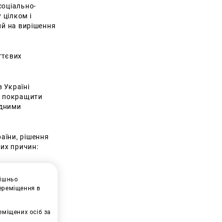
соціально-
 цілком і
ий на вирішення
ттєвих
 Україні
ь покращити
одними
аїни, рішення
их причин:
рішньо
переміщення в
еміщених осіб за