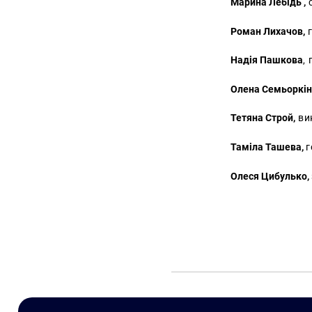
Марина Лебідь ,
с
Роман Лихачов,
г
Надія Пашкова
,
Олена Семьоркі
Тетяна Строй,
ви
Таміла Ташева,
г
Олеся Цибулько,