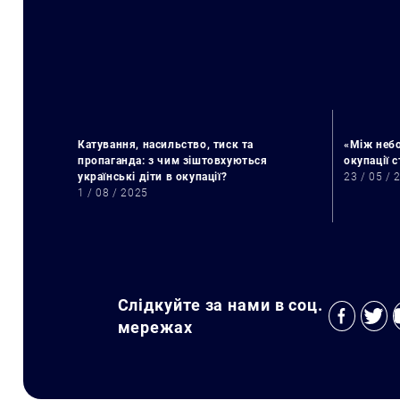
Катування, насильство, тиск та
«Між небо
пропаганда: з чим зіштовхуються
окупації 
українські діти в окупації?
23 / 05 / 
1 / 08 / 2025
Слідкуйте за нами в соц.
мережах