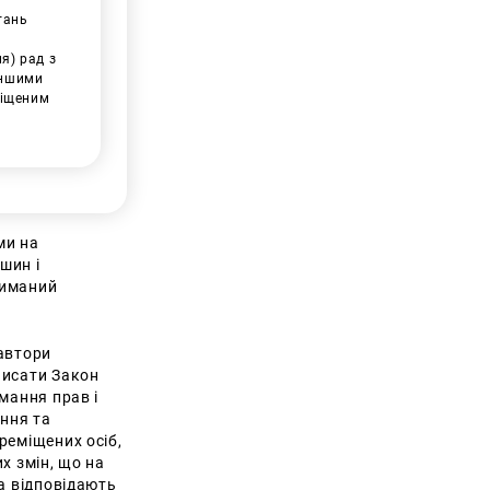
тань
ня) рад з
іншими
міщеним
ми на
шин і
риманий
вавтори
писати Закон
мання прав і
ання та
реміщених осіб,
х змін, що на
а відповідають