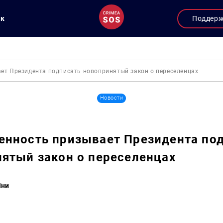
ук
Поддер
ет Президента подписать новопринятый закон о переселенцах
Новости
нность призывает Президента по
ятый закон о переселенцах
їни