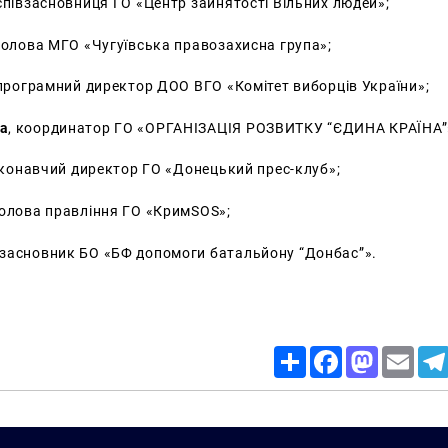
півзасновниця ГО «Центр зайнятості Вільних людей»;
олова МГО «Чугуївська правозахисна група»;
 програмний директор ДОО ВГО «Комітет виборців України»;
на
, координатор ГО «ОРГАНІЗАЦІЯ РОЗВИТКУ “ЄДИНА КРАЇНА”
конавчий директор ГО «Донецький прес-клуб»;
олова правління ГО «КримSOS»;
засновник БО «БФ допомоги батальйону “Донбас”».
Share
Facebook
Mastodon
Email