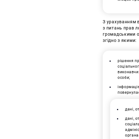
З урахуванням 
з питань прав л
громадськими о
згідно з якими:
рішення пр
соціальног
виконавчих
особи;
інформаціє
повернулас
дані, 
дані, 
соціал
адмініс
органа