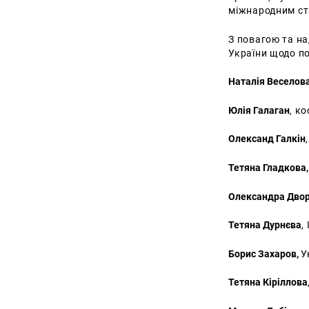
міжнародним ст
З повагою та на
України щодо по
Наталія Веселова
Юлія Галаган
, к
Олександ Галкін
Тетяна Гладкова
Олександра Дво
Тетяна Дурнєва
,
Борис Захаров,
У
Тетяна Кiрiллова