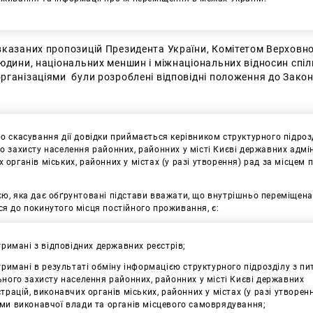
вказаних пропозицій Президента України, Комітетом Верховно
юдини, національних меншин і міжнаціональних відносин спіл
рганізаціями були розроблені відповідні положення до Закон
о скасування дії довідки приймається керівником структурного підроз
о захисту населення районних, районних у місті Києві державних адмін
 органів міських, районних у містах (у разі утворення) рад за місцем
ю, яка дає обґрунтовані підстави вважати, що внутрішньо переміщена
я до покинутого місця постійного проживання, є:
отримані з відповідних державних реєстрів;
отримані в результаті обміну інформацією структурного підрозділу з пи
ьного захисту населення районних, районних у місті Києві державних
трацій, виконавчих органів міських, районних у містах (у разі утворен
ми виконавчої влади та органів місцевого самоврядування;