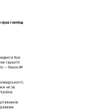
 прав і свобод
зидента був
ня гарантії
алі — Закон №
ромадськості,
вки не за
України.
дставників
 правами