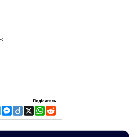
»;
Поділитись
Telegram
Messenger
Diigo
X
WhatsApp
Reddit