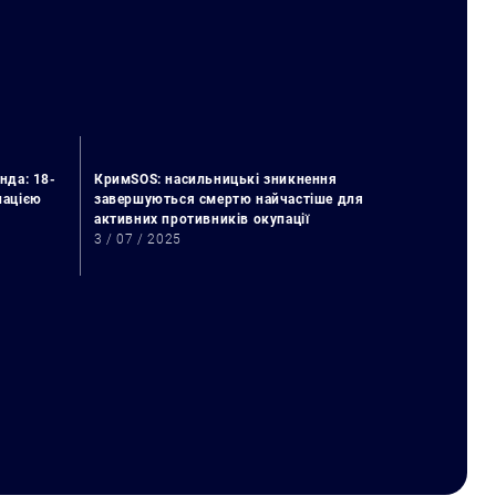
нда: 18-
КримSOS: насильницькі зникнення
упацією
завершуються смертю найчастіше для
активних противників окупації
3 / 07 / 2025