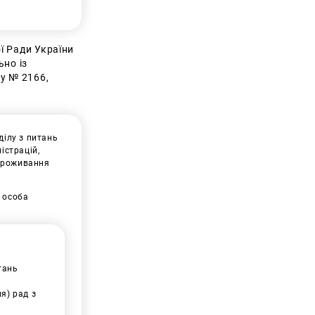
ї Ради України
ьно із
у № 2166,
ділу з питань
істрацій,
 проживання
 особа
тань
ня) рад з