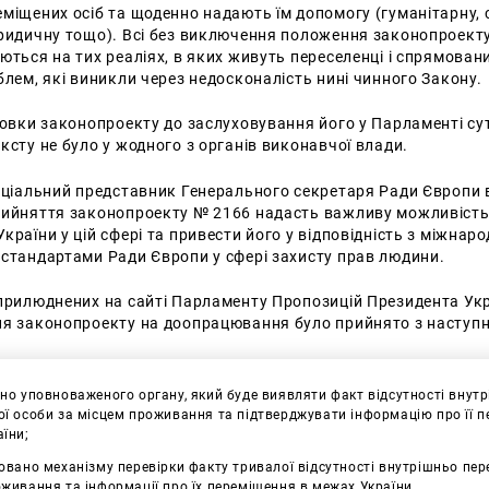
міщених осіб та щоденно надають їм допомогу (гуманітарну, 
ридичну тощо). Всі без виключення положення законопроекту
ються на тих реаліях, в яких живуть переселенці і спрямован
блем, які виникли через недосконалість нині чинного Закону.
товки законопроекту до заслуховування його у Парламенті су
ксту не було у жодного з органів виконавчої влади.
еціальний представник Генерального секретаря Ради Європи в
рийняття законопроекту № 2166 надасть важливу можливіст
країни у цій сфері та привести його у відповідність з міжнар
 стандартами Ради Європи у сфері захисту прав людини.
оприлюднених на сайті Парламенту Пропозицій Президента Укр
ня законопроекту на доопрацювання було прийнято з наступн
но уповноваженого органу, який буде виявляти факт відсутності внут
ї особи за місцем проживання та підтверджувати інформацію про її 
їни;
овано механізму перевірки факту тривалої відсутності внутрішньо пер
живання та інформації про їх переміщення в межах України.