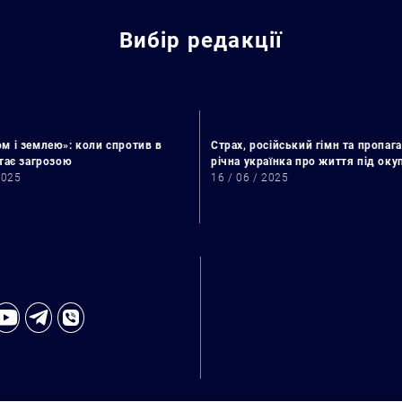
Вибір редакції
м і землею»: коли спротив в
Страх, російський гімн та пропага
стає загрозою
річна українка про життя під ок
2025
16 / 06 / 2025