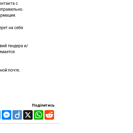
онтакта с
еправильно.
ормации.
ерет на себя
вий тендера и/
имается
ной почте.
Поділитись
Telegram
Messenger
Diigo
X
WhatsApp
Reddit