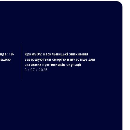
нда: 18-
КримSOS: насильницькі зникнення
упацією
завершуються смертю найчастіше для
активних противників окупації
3 / 07 / 2025