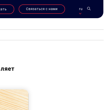
Связаться с нами
ru
жать
вляет