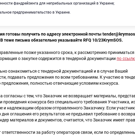
бенности фандрейзинга для неприбыльных организаций в Украине;
иальное предпринимательство в Украине.
я готовы получить по адресу электронной почты tender@krymsos
В теме письма обязательно указывайте RFQ 10/23KrymSOS.
равленные позже указанного срока, к рассмотрению приниматься 
ормация о закупке содержится в тендерной документации
по ссылк
ьно ознакомиться с тендерной документацией и в случае Вашей
ти, подавать предложения по всем требованиям. К участию в тенде
 предложения, полностью отвечающие условиям конкурса.
а согласны с тем, что Заказчик не возвращает материалы, предст
и проведения конкурса без специального требования Участника, и
е и надлежащим образом отправленного Заказчику. Если участник
о дня оглашения его результатов не предъявил требование о возвр
ндер материалов и документов, считается, что Заказчик имеет пра
т ответственности за работу операторов связи, если по определен