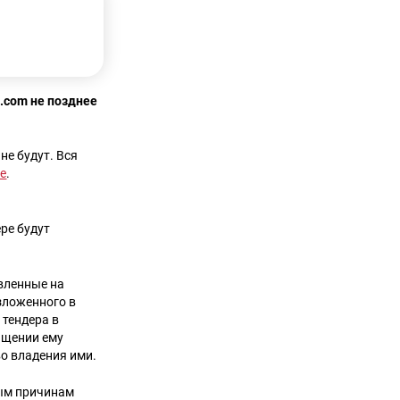
.com не позднее
не будут. Вся
е
.
ре будут
авленные на
зложенного в
 тендера в
ащении ему
во владения ими.
ным причинам