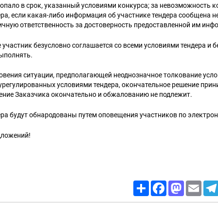
опало в срок, указанный условиями конкурса; за невозможность к
ра, если какая-либо информация об участнике тендера сообщена н
ичную ответственность за достоверность предоставленной им инф
е участник безусловно соглашается со всеми условиями тендера и б
выполнять.
овения ситуации, предполагающей неоднозначное толкование усло
 урегулированных условиями тендера, окончательное решение прин
ение Заказчика окончательно и обжалованию не подлежит.
ра будут обнародованы путем оповещения участников по электрон
дложений!
Share
Facebook
Mastodon
Email