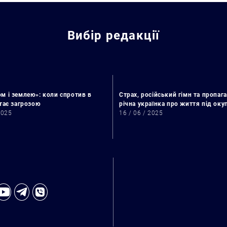
Вибір редакції
м і землею»: коли спротив в
Страх, російський гімн та пропага
стає загрозою
річна українка про життя під ок
2025
16 / 06 / 2025
Искать: