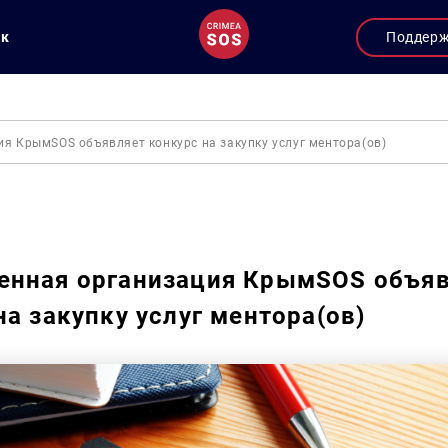
ук
Поддер
я КрымSOS объявляет конкурс на закупку услуг ментора(ов)
Закупки
енная организация КрымSOS объя
на закупку услуг ментора(ов)