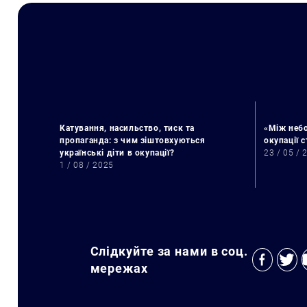
Катування, насильство, тиск та
«Між небо
пропаганда: з чим зіштовхуються
окупації 
українські діти в окупації?
23 / 05 / 
1 / 08 / 2025
Слідкуйте за нами в соц.
мережах