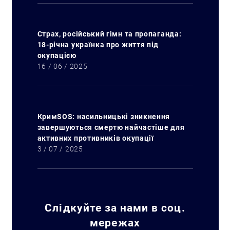
Страх, російський гімн та пропаганда:
18-річна українка про життя під
окупацією
16 / 06 / 2025
КримSOS: насильницькі зникнення
завершуються смертю найчастіше для
активних противників окупації
3 / 07 / 2025
Слідкуйте за нами в соц.
Искать:
мережах