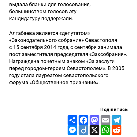
выдала бланки для голосования,
большинством голосов эту
кандидатуру поддержали.
Алтабаева является «депутатом»
«Законодательного собрания» Севастополя
с 15 сентября 2014 года, с сентября занимала
пост заместителя председателя «Заксобрания».
Награждена почетным знаком «За заслуги
перед городом-героем Севастополем». В 2005
году стала лауреатом севастопольского
форума «Общественное признание».
Поділитись
Share
Facebook
Mastodon
Email
Telegr
Messenger
Diigo
X
WhatsApp
Reddit