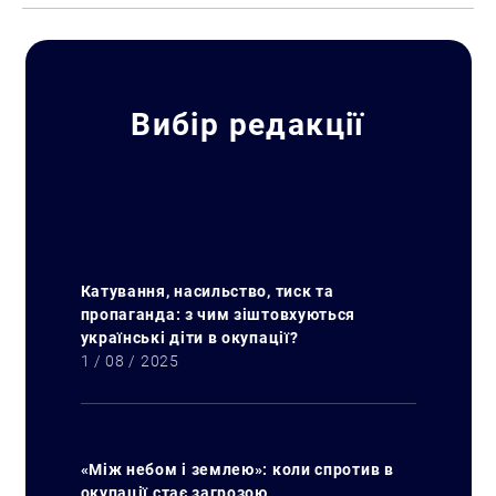
Вибір редакції
Катування, насильство, тиск та
пропаганда: з чим зіштовхуються
українські діти в окупації?
1 / 08 / 2025
«Між небом і землею»: коли спротив в
окупації стає загрозою