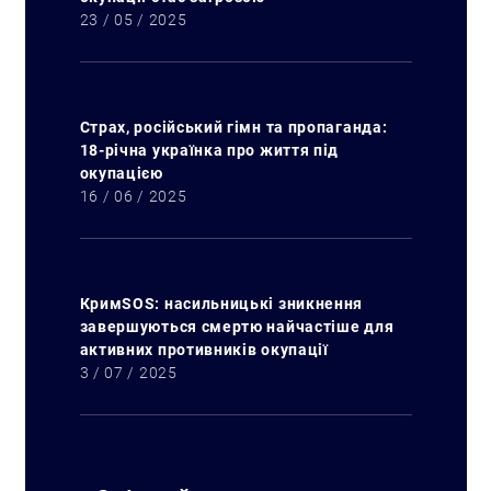
23 / 05 / 2025
Страх, російський гімн та пропаганда:
18-річна українка про життя під
окупацією
16 / 06 / 2025
КримSOS: насильницькі зникнення
завершуються смертю найчастіше для
активних противників окупації
3 / 07 / 2025
Искать: