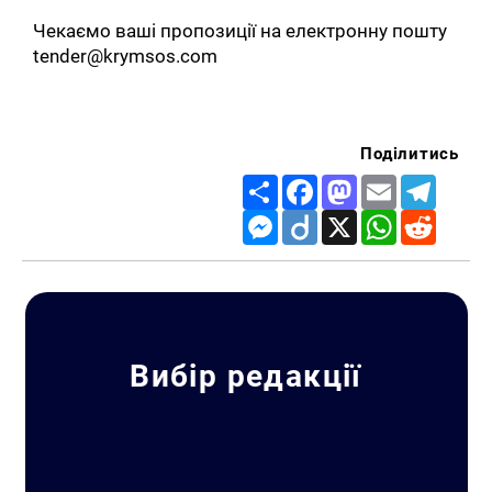
Чекаємо ваші пропозиції на електронну пошту
tender@krymsos.com
Поділитись
Share
Facebook
Mastodon
Email
Telegr
Messenger
Diigo
X
WhatsApp
Reddit
Вибір редакції