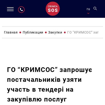
ru
Главная
Публикации
Закупки
ГО “КРИМСОС” запрошу
Закупки
ГО “КРИМСОС” запрошує
постачальників узяти
участь в тендері на
закупівлю послуг