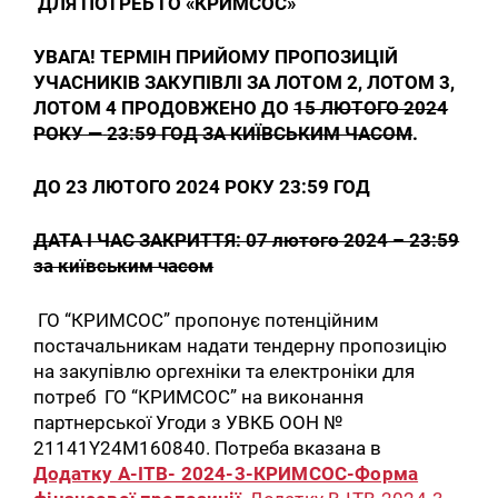
ДЛЯ ПОТРЕБ ГО «КРИМСОС»
УВАГА! ТЕРМІН ПРИЙОМУ ПРОПОЗИЦІЙ
УЧАСНИКІВ ЗАКУПІВЛІ ЗА ЛОТОМ 2, ЛОТОМ 3,
ЛОТОМ 4 ПРОДОВЖЕНО ДО
15 ЛЮТОГО 2024
РОКУ —
23:59 ГОД ЗА КИЇВСЬКИМ ЧАСОМ
.
ДО
23 ЛЮТОГО 2024 РОКУ 23:59 ГОД
ДАТА І ЧАС ЗАКРИТТЯ: 07 лютого 2024 – 23:59
за київським часом
ГО “КРИМСОС” пропонує потенційним
постачальникам надати тендерну пропозицію
на закупівлю оргехніки та електроніки для
потреб ГО “КРИМСОС” на виконання
партнерської Угоди з УВКБ ООН №
21141Y24M160840. Потреба вказана в
Додатку А-ITB- 2024-3-КРИМСОС-Форма