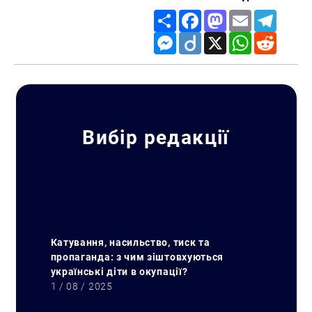
Share
Facebook
Mastodon
Email
Telegr
Messenger
Diigo
X
WhatsApp
Reddit
Вибір редакції
Катування, насильство, тиск та
пропаганда: з чим зіштовхуються
українські діти в окупації?
1 / 08 / 2025