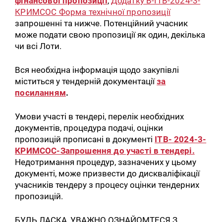
фінансової пропозиції
,
Додатку B-ITB-2024-3-
КРИМСОС Форма технічної пропозиції
запрошенні та нижче. Потенційний учасник
може подати свою пропозиції як один, декілька
чи всі Лоти.
Вся необхідна інформація щодо закупівлі
міститься у тендерній документації
за
посиланням
.
Умови участі в тендері, перелік необхідних
документів, процедура подачі, оцінки
пропозицій прописані в документі
ITB- 2024-3-
КРИМСОС-Запрошення до участі в тендері.
Недотримання процедур, зазначених у цьому
документі, може призвести до дискваліфікації
учасників тендеру з процесу оцінки тендерних
пропозицій.
БУДЬ ЛАСКА, УВАЖНО ОЗНАЙОМТЕСЯ З