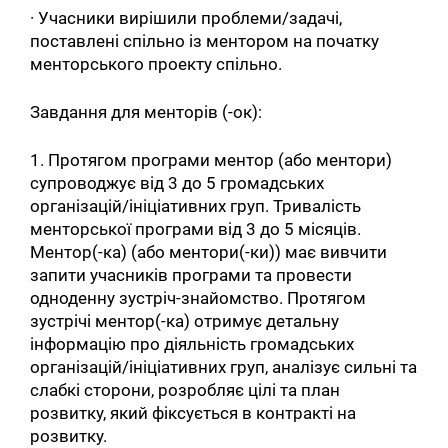
· Учасники вирішили проблеми/задачі,
поставлені спільно із ментором на початку
менторського проекту спільно.
Завдання для менторів (-ок):
1. Протягом програми ментор (або ментори)
супроводжує від 3 до 5 громадських
організацій/ініціативних груп. Тривалість
менторської програми від 3 до 5 місяців.
Ментор(-ка) (або ментори(-ки)) має вивчити
запити учасників програми та провести
одноденну зустріч-знайомство. Протягом
зустрічі ментор(-ка) отримує детальну
інформацію про діяльність громадських
організацій/ініціативних груп, аналізує сильні та
слабкі сторони, розробляє цілі та план
розвитку, який фіксується в контракті на
розвитку.