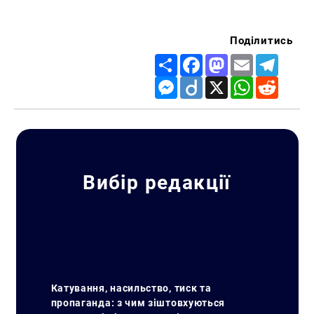
Поділитись
Share
Facebook
Mastodon
Email
Telegr
Messenger
Diigo
X
WhatsApp
Reddit
Вибір редакції
Катування, насильство, тиск та
пропаганда: з чим зіштовхуються