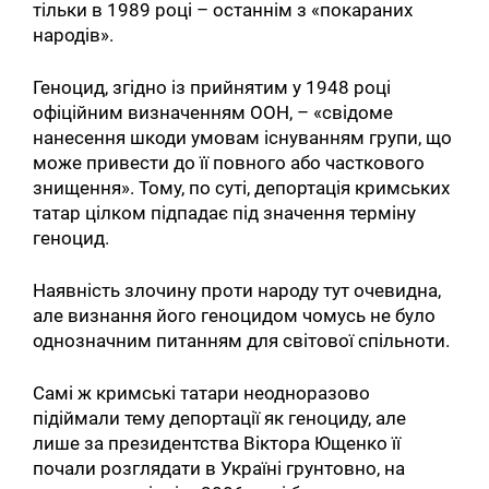
тільки в 1989 році – останнім з «покараних
народів».
Геноцид, згідно із прийнятим у 1948 році
офіційним визначенням ООН, – «свідоме
нанесення шкоди умовам існуванням групи, що
може привести до її повного або часткового
знищення». Тому, по суті, депортація кримських
татар цілком підпадає під значення терміну
геноцид.
Наявність злочину проти народу тут очевидна,
але визнання його геноцидом чомусь не було
однозначним питанням для світової спільноти.
Самі ж кримські татари неодноразово
підіймали тему депортації як геноциду, але
лише за президентства Віктора Ющенко її
почали розглядати в Україні грунтовно, на