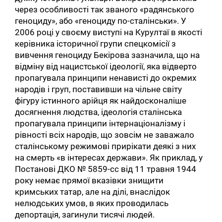
через особливості так званого «радянського
геноциду», або «геноциду по-сталінськи». У
2006 році у своєму виступі на Курултаї в якості
керівника історичної групи спецкомісії з
вивчення геноциду Бекірова зазначила, що на
відміну від нацистської ідеології, яка відверто
пропагувала принципи ненависті до окремих
народів і груп, поставивши на чільне світу
фігуру істинного арійця як найдосконаліше
досягнення людства, ідеологія сталінська
пропагувала принципи інтернаціоналізму і
рівності всіх народів, що зовсім не заважало
сталінському режимові прирікати деякі з них
на смерть «в інтересах держави». Як приклад, у
Постанові ДКО № 5859-сс від 11 травня 1944
року немає прямої вказівки знищити
кримських татар, але на ділі, внаслідок
нелюдських умов, в яких проводилась
депортація, загинули тисячі людей.