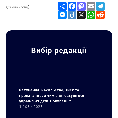
Share
Facebook
Mastodon
Email
Telegr
#Крымские татары
Messenger
Diigo
X
WhatsApp
Reddit
Вибір редакції
Катування, насильство, тиск та
пропаганда: з чим зіштовхуються
українські діти в окупації?
1 / 08 / 2025