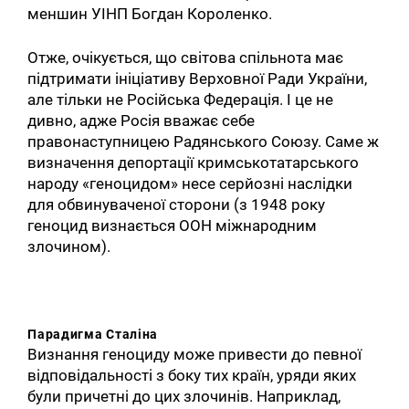
меншин УІНП Богдан Короленко.
Отже, очікується, що світова спільнота має
підтримати ініціативу Верховної Ради України,
але тільки не Російська Федерація. І це не
дивно, адже Росія вважає себе
правонаступницею Радянського Союзу. Саме ж
визначення депортації кримськотатарського
народу «геноцидом» несе серйозні наслідки
для обвинуваченої сторони (з 1948 року
геноцид визнається ООН міжнародним
злочином).
Парадигма Сталіна
Визнання геноциду може привести до певної
відповідальності з боку тих країн, уряди яких
були причетні до цих злочинів. Наприклад,