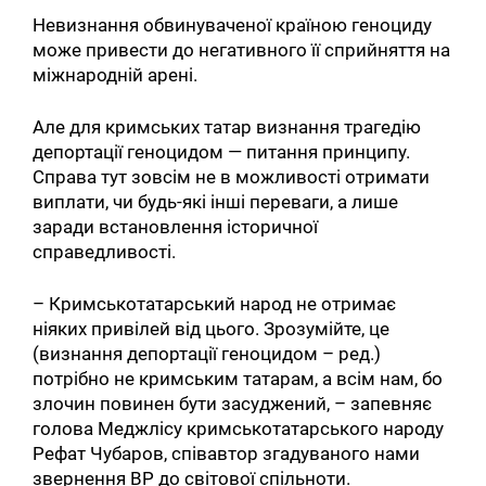
Невизнання обвинуваченої країною геноциду
може привести до негативного її сприйняття на
міжнародній арені.
Але для кримських татар визнання трагедію
депортації геноцидом — питання принципу.
Справа тут зовсім не в можливості отримати
виплати, чи будь-які інші переваги, а лише
заради встановлення історичної
справедливості.
Искать:
– Кримськотатарський народ не отримає
ніяких привілей від цього. Зрозумійте, це
(визнання депортації геноцидом – ред.)
потрібно не кримським татарам, а всім нам, бо
злочин повинен бути засуджений, – запевняє
голова Меджлісу кримськотатарського народу
Рефат Чубаров, співавтор згадуваного нами
звернення ВР до світової спільноти.