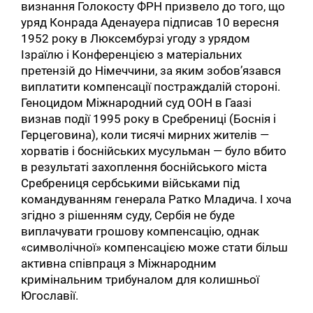
визнання Голокосту ФРН призвело до того, що
уряд Конрада Аденауера підписав 10 вересня
1952 року в Люксембурзі угоду з урядом
Ізраїлю і Конференцією з матеріальних
претензій до Німеччини, за яким зобов’язався
виплатити компенсації постраждалій стороні.
Геноцидом Міжнародний суд ООН в Гаазі
визнав події 1995 року в Сребрениці (Боснія і
Герцеговина), коли тисячі мирних жителів —
хорватів і боснійських мусульман — було вбито
в результаті захоплення боснійського міста
Сребрениця сербськими військами під
командуванням генерала Ратко Младича. І хоча
згідно з рішенням суду, Сербія не буде
виплачувати грошову компенсацію, однак
«символічної» компенсацією може стати більш
активна співпраця з Міжнародним
кримінальним трибуналом для колишньої
Югославії.