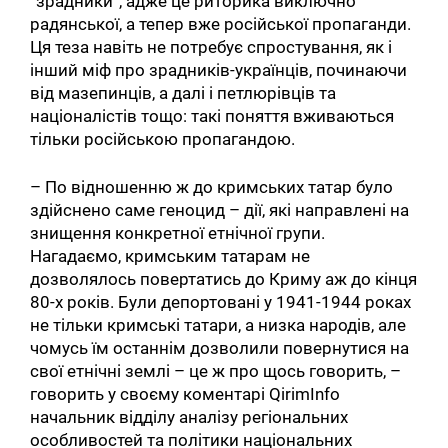
“зрадники”, адже це риторика виключно
радянської, а тепер вже російської пропаганди.
Ця теза навіть не потребує спростування, як і
інший міф про зрадників-українців, починаючи
від мазепинців, а далі і петлюрівців та
націоналістів тощо: такі поняття вживаються
тільки російською пропагандою.
– По відношенню ж до кримських татар було
здійснено саме геноцид – дії, які направлені на
знищення конкретної етнічної групи.
Нагадаємо, кримським татарам не
дозволялось повертатись до Криму аж до кінця
80-х років. Були депортовані у 1941-1944 роках
не тільки кримські татари, а низка народів, але
чомусь їм останнім дозволили повернутися на
свої етнічні землі – це ж про щось говорить, –
говорить у своєму коментарі QirimInfo
начальник відділу аналізу регіональних
особливостей та політики національних