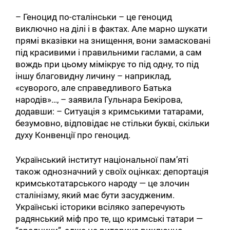
– Геноцид по-сталінськи – це геноцид
виключно на ділі і в фактах. Але марно шукати
прямі вказівки на знищення, вони замасковані
під красивими і правильними гаслами, а сам
вождь при цьому мімікрує то під одну, то під
іншу благовидну личину – наприклад,
«суворого, але справедливого Батька
народів»…, – заявила Гульнара Бекірова,
додавши: – Ситуація з кримськими татарами,
безумовно, відповідає не стільки букві, скільки
духу Конвенції про геноцид.
Український інститут національної пам’яті
також однозначний у своїх оцінках: депортація
кримськотатарського народу — це злочин
сталінізму, який має бути засудженим.
Українські історики всіляко заперечують
радянський міф про те, що кримські татари —