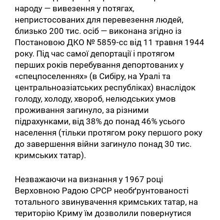
народу — вивезення у потягах,
непристосованих для перевезення людей,
близько 200 тис. осіб — виконана згідно із
Постановою ДКО № 5859-сс від 11 травня 1944
року. Під час самої депортації і протягом
перших років перебування депортованих у
«спецпоселеннях» (в Сибіру, на Уралі та
центральноазіатських республіках) внаслідок
голоду, холоду, хвороб, нелюдських умов
проживання загинуло, за різними
підрахунками, від 38% до понад 46% усього
населення (тільки протягом року першого року
до завершення війни загинуло понад 30 тис.
кримських татар).
Незважаючи на визнання у 1967 році
Верховною Радою СРСР необґрунтованості
тотального звинувачення кримських татар, на
територію Криму їм дозволили повернутися