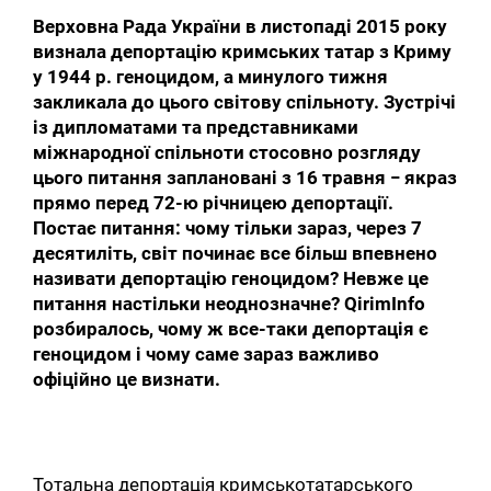
Верховна Рада України в листопаді 2015 року
визнала депортацію кримських татар з Криму
у 1944 р. геноцидом, а минулого тижня
закликала до цього світову спільноту. Зустрічі
із дипломатами та представниками
міжнародної спільноти стосовно розгляду
цього питання заплановані з 16 травня − якраз
прямо перед 72-ю річницею депортації.
Постає питання: чому тільки зараз, через 7
десятиліть, світ починає все більш впевнено
називати депортацію геноцидом? Невже це
питання настільки неоднозначне? QirimInfo
розбиралось, чому ж все-таки депортація є
геноцидом і чому саме зараз важливо
офіційно це визнати.
Тотальна депортація кримськотатарського