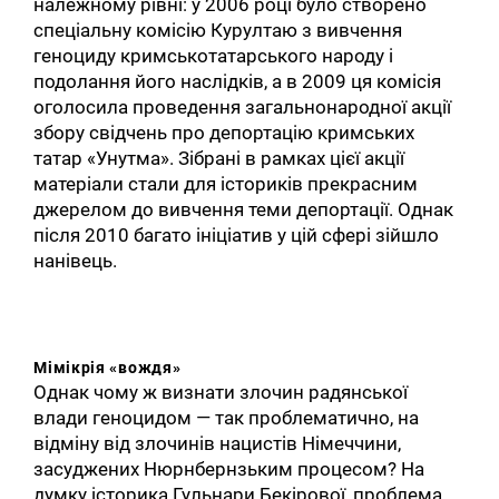
належному рівні: у 2006 році було створено
спеціальну комісію Курултаю з вивчення
геноциду кримськотатарського народу і
подолання його наслідків, а в 2009 ця комісія
оголосила проведення загальнонародної акції
збору свідчень про депортацію кримських
татар «Унутма». Зібрані в рамках цієї акції
матеріали стали для істориків прекрасним
джерелом до вивчення теми депортації. Однак
після 2010 багато ініціатив у цій сфері зійшло
нанівець.
Мімікрія «вождя»
Однак чому ж визнати злочин радянської
влади геноцидом — так проблематично, на
відміну від злочинів нацистів Німеччини,
засуджених Нюрнбернзьким процесом? На
думку історика Гульнари Бекірової, проблема