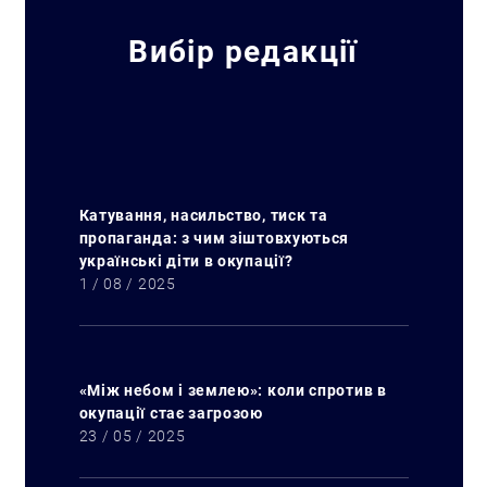
Вибір редакції
Катування, насильство, тиск та
пропаганда: з чим зіштовхуються
українські діти в окупації?
1 / 08 / 2025
«Між небом і землею»: коли спротив в
окупації стає загрозою
23 / 05 / 2025