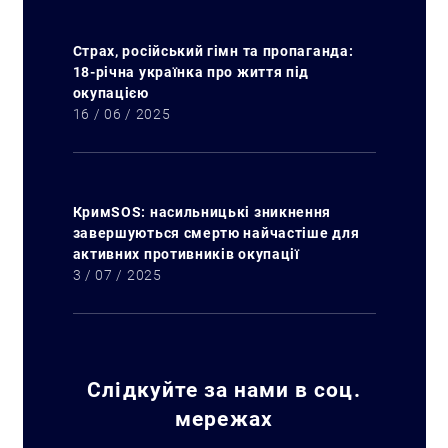
Страх, російський гімн та пропаганда:
18-річна українка про життя під
окупацією
16 / 06 / 2025
КримSOS: насильницькі зникнення
завершуються смертю найчастіше для
активних противників окупації
3 / 07 / 2025
Слідкуйте за нами в соц.
Искать:
мережах