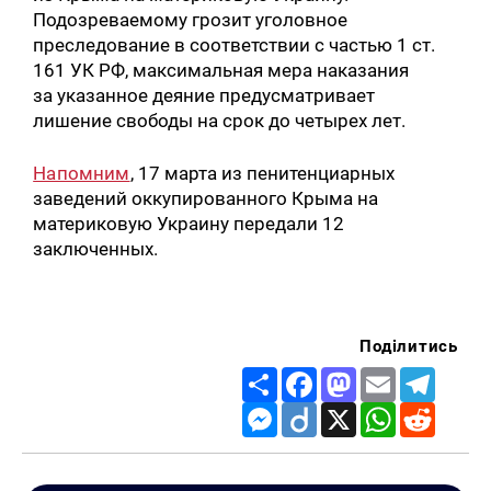
Подозреваемому грозит уголовное
преследование в соответствии с частью 1 ст.
161 УК РФ, максимальная мера наказания
за указанное деяние предусматривает
лишение свободы на срок до четырех лет.
Напомним
, 17 марта из пенитенциарных
заведений оккупированного Крыма на
материковую Украину передали 12
заключенных.
Поділитись
Share
Facebook
Mastodon
Email
Telegr
Messenger
Diigo
X
WhatsApp
Reddit