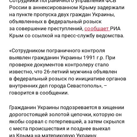
Сотрудники пограничного управления ФСБ
России в аннексированном Крыму задержали
на пункте пропуска двух граждан Украины,
объявленных в федеральный розыск
за совершение преступлений,
сообщает
РИА
Крым со ссылкой на пресс-службу ведомства.
«Сотрудником пограничного контроля
выявлен гражданин Украины 1991 г.р. При
проверке документов контролеру стало
известно, что 26-летний мужчина объявлен
в федеральный розыск по инициативе органов
внутренних дел города Севастополь», –
говорится в сообщении.
Гражданин Украины подозревается в хищении
дорогостоящей золотой цепочки, которую он
якобы сорвал с потерпевшей, а затем скрылся
с места происшествия и позднее выехал
из Крыма на материковую Украину.