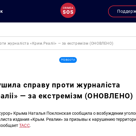
ук
Поддер
ти журналіста «Крим.Реаліі» — за екстремізм (ОНОВЛЕНО)
Новости
шила справу проти журналіста
аліі» — за екстремізм (ОНОВЛЕНО)
курор» Крыма Наталья Поклонская сообщила о возбуждении уголов
листа издания «Крым. Реалии» за призывы к нарушению территор
 сообщает
ТАСС
.