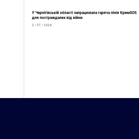
У Чернігівській області запрацювала гаряча лінія КримSOS
для постраждалих від війни
2 / 07 / 2026