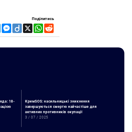
Поділитись
Telegram
Messenger
Diigo
X
WhatsApp
Reddit
нда: 18-
КримSOS: насильницькі зникнення
упацією
завершуються смертю найчастіше для
активних противників окупації
3 / 07 / 2025