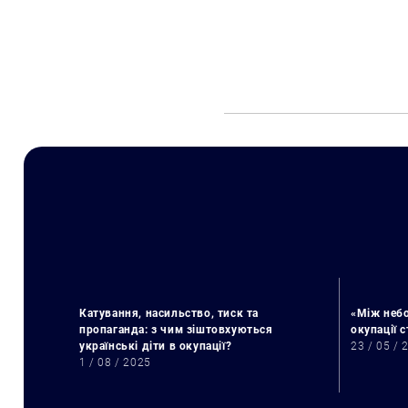
Катування, насильство, тиск та
«Між небо
пропаганда: з чим зіштовхуються
окупації 
українські діти в окупації?
23 / 05 / 
1 / 08 / 2025