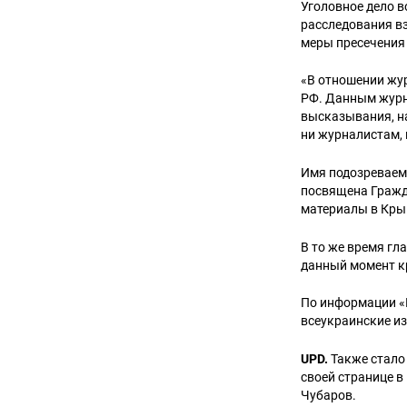
Уголовное дело 
расследования вз
меры пресечения
«В отношении жур
РФ. Данным журн
высказывания, н
ни журналистам, 
Имя подозреваемо
посвящена Гражд
материалы в Кры
В то же время гл
данный момент к
По информации «
всеукраинские из
UPD.
Также стало
своей странице в
Чубаров.