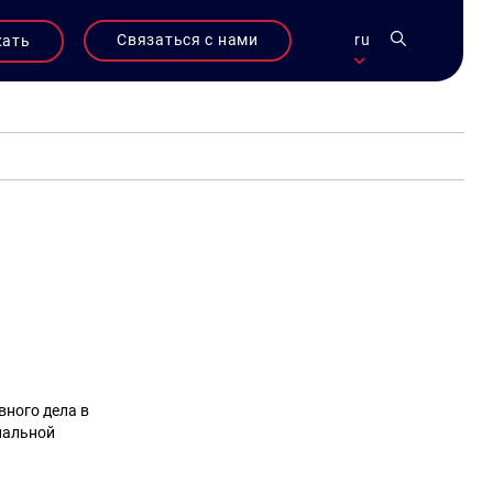
Связаться с нами
ru
жать
ного дела в
иальной