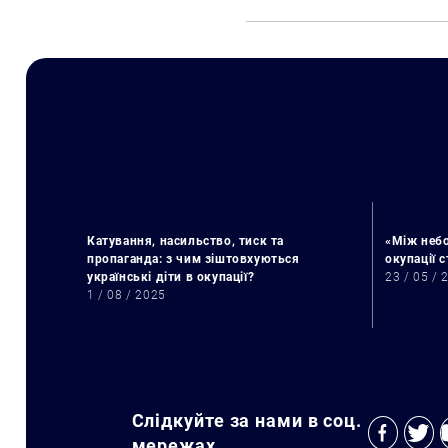
Катування, насильство, тиск та
«Між небо
пропаганда: з чим зіштовхуються
окупації 
українські діти в окупації?
23 / 05 / 
1 / 08 / 2025
Слідкуйте за нами в соц.
мережах