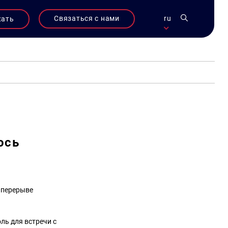
Связаться с нами
ru
жать
ось
в перерыве
ль для встречи с