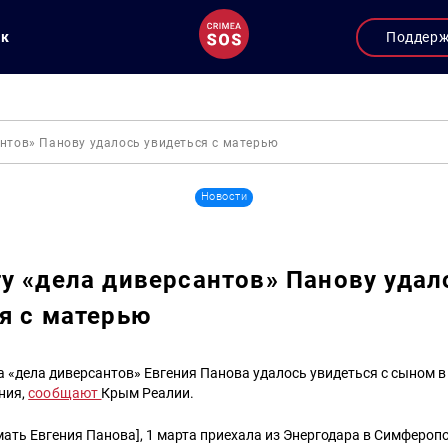
ук
Поддер
антов» Панову удалось увидеться с матерью
Новости
у «дела диверсантов» Панову удал
я с матерью
 «дела диверсантов» Евгения Панова удалось увидеться с сыном 
ния,
сообщают
Крым Реалии.
мать Евгения Панова], 1 марта приехала из Энергодара в Симферопо