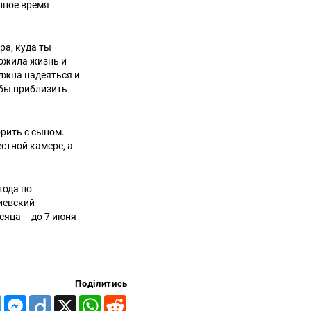
нное время
ра, куда ты
рожила жизнь и
олжна надеяться и
обы приблизить
орить с сыном.
естной камере, а
года по
иевский
сяца – до 7 июня
Поділитись
Telegram
Messenger
Diigo
X
WhatsApp
Reddit