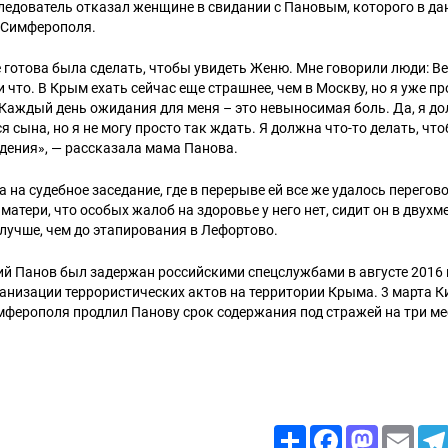
ледователь отказал женщине в свидании с Пановым, которого в да
 Симферополя.
е готова была сделать, чтобы увидеть Женю. Мне говорили люди: Ве
 что. В Крым ехать сейчас еще страшнее, чем в Москву, но я уже п
 Каждый день ожидания для меня – это невыносимая боль. Да, я д
 сына, но я не могу просто так ждать. Я должна что-то делать, чт
дения», — рассказала мама Панова.
а на судебное заседание, где в перерыве ей все же удалось перегов
матери, что особых жалоб на здоровье у него нет, сидит он в двухм
 лучше, чем до этапирования в Лефортово.
й Панов был задержан российскими спецслужбами в августе 2016 
анизации террористических актов на территории Крыма. 3 марта К
ферополя продлил Панову срок содержания под стражей на три ме
Share
Facebook
Mastodon
Email