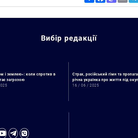
Вибір редакції
м і землею»: коли спротив в
Страх, російський гімн та пропага
стає загрозою
річна українка про життя під ок
2025
16 / 06 / 2025