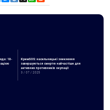
нда: 18-
КримSOS: насильницькі зникнення
упацією
завершуються смертю найчастіше для
активних противників окупації
3 / 07 / 2025