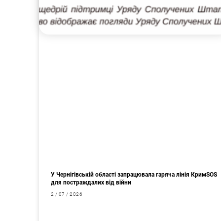
У Чернігівській області запрацювала гаряча лінія КримSOS
для постраждалих від війни
2 / 07 / 2026