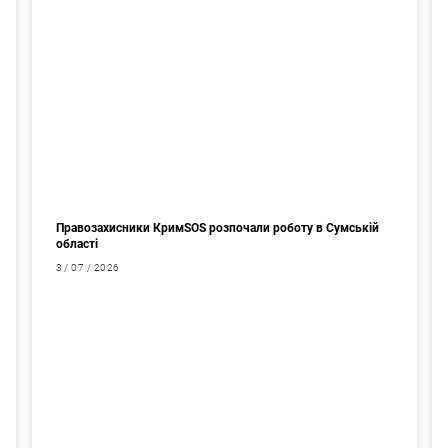
Правозахисники КримSOS розпочали роботу в Сумській
області
3 / 07 / 2026