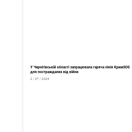
У Чернігівській області запрацювала гаряча лінія КримSOS
для постраждалих від війни
2 / 07 / 2026