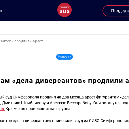
ук
Поддер
сантов» продлили арест
Новости
ам «дела диверсантов» продлили 
ый суд Симферополя продлил на два месяца арест фигурантам «дел
, Дмитрию Штыбликову и Алексею Бессарабову. Они останутся под 
ет
Крымская правозащитная группа.
рантов «дела диверсантов» привозили в суд из СИЗО Симферополя»,