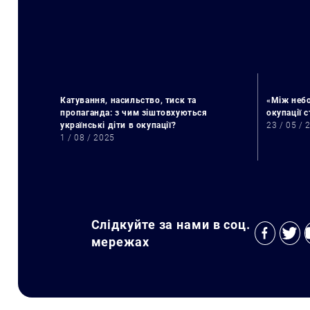
Катування, насильство, тиск та
«Між небо
пропаганда: з чим зіштовхуються
окупації 
українські діти в окупації?
23 / 05 / 
1 / 08 / 2025
Слідкуйте за нами в соц.
мережах