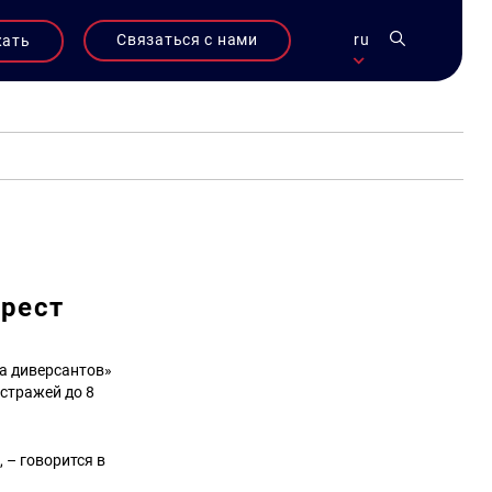
Связаться с нами
ru
жать
арест
а диверсантов»
стражей до 8
 – говорится в