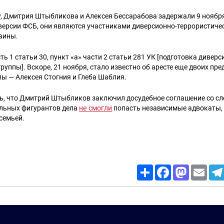
, Дмитрия Штыбликова и Алексея Бессарабова задержали 9 ноября
 версии ФСБ, они являются участниками диверсионно-террористиче
аины.
ь 1 статьи 30, пункт «а» части 2 статьи 281 УК [подготовка диверс
руппы]. Вскоре, 21 ноября, стало известно об аресте еще двоих пр
пы — Алексея Стогния и Глеба Шаблия.
ь, что Дмитрий Штыбликов заключил досудебное соглашение со сл
альных фигурантов дела
не смогли
попасть независимые адвокаты,
 семьей.
Share
Facebook
Mastodon
Email