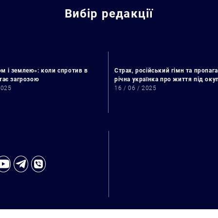
Вибір редакції
м і землею»: коли спротив в
Страх, російський гімн та пропага
стає загрозою
річна українка про життя під ок
2025
16 / 06 / 2025