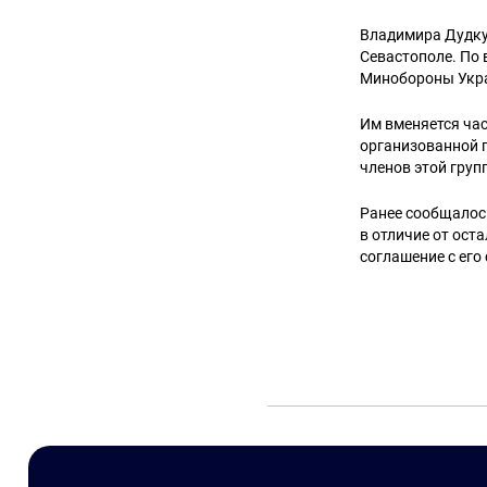
Владимира Дудку
Севастополе. По
Минобороны Укр
Им вменяется част
организованной г
членов этой груп
Ранее сообщалос
в отличие от ост
соглашение с его