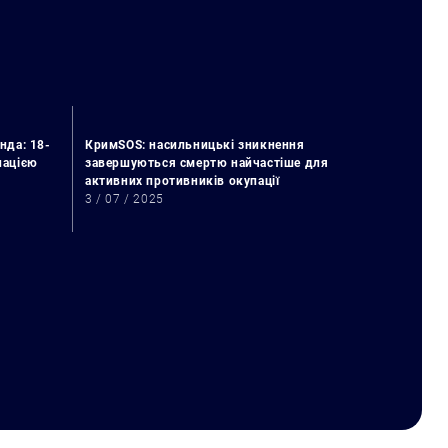
нда: 18-
КримSOS: насильницькі зникнення
упацією
завершуються смертю найчастіше для
активних противників окупації
3 / 07 / 2025