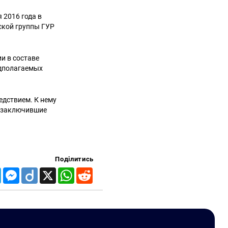
 2016 года в
ской группы ГУР
ии в составе
едполагаемых
едствием. К нему
 заключившие
Поділитись
Telegram
Messenger
Diigo
X
WhatsApp
Reddit