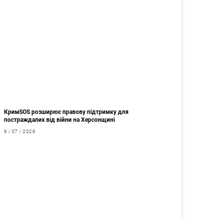
КримSOS розширює правову підтримку для
постраждалих від війни на Херсонщині
9 / 07 / 2026