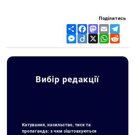
Поділитись
Share
Facebook
Mastodon
Email
Telegr
Messenger
Diigo
X
WhatsApp
Reddit
Вибір редакції
Катування, насильство, тиск та
пропаганда: з чим зіштовхуються