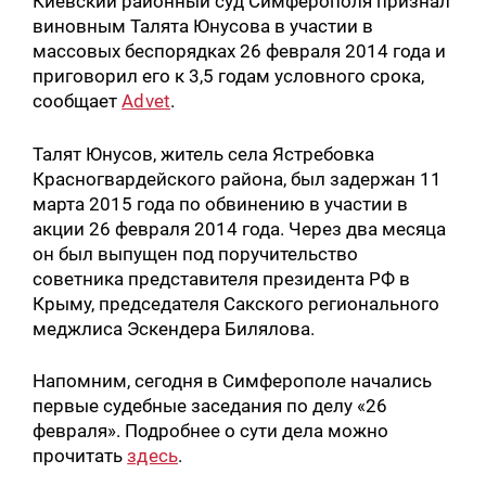
Киевский районный суд Симферополя признал
виновным Талята Юнусова в участии в
массовых беспорядках 26 февраля 2014 года и
приговорил его к 3,5 годам условного срока,
сообщает
Advet
.
Талят Юнусов, житель села Ястребовка
Красногвардейского района, был задержан 11
марта 2015 года по обвинению в участии в
акции 26 февраля 2014 года. Через два месяца
он был выпущен под поручительство
советника представителя президента РФ в
Крыму, председателя Сакского регионального
меджлиса Эскендера Билялова.
Напомним, сегодня в Симферополе начались
первые судебные заседания по делу «26
февраля». Подробнее о сути дела можно
прочитать
здесь
.