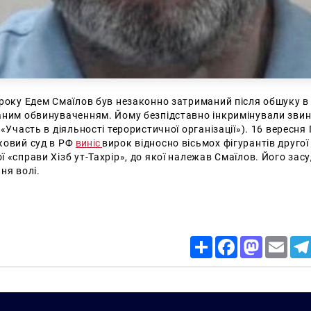
 року Едем Смаїлов був незаконно затриманий після обшуку в
аним обвинуваченням. Йому безпідставно інкримінували звин
(«Участь в діяльності терористичної організації»). 16 вересня
ковий суд в РФ
виніс
вирок відносно вісьмох фігурантів другої
 «справи Хізб ут-Тахрір», до якої належав Смаїлов. Його зас
ня волі.
Share
Facebook
Mastodon
Email