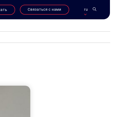
Связаться с нами
ru
жать