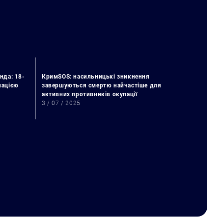
нда: 18-
КримSOS: насильницькі зникнення
упацією
завершуються смертю найчастіше для
активних противників окупації
3 / 07 / 2025