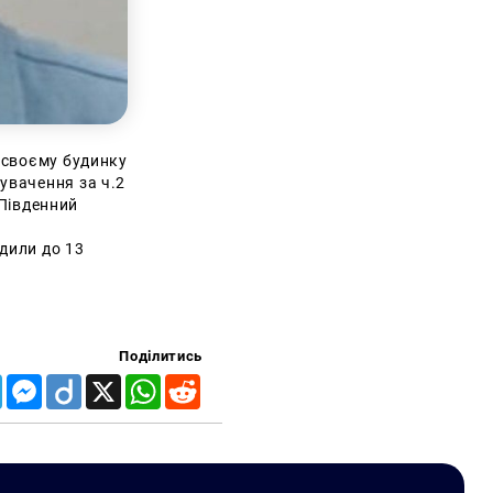
 своєму будинку
увачення за ч.2
 Південний
удили до 13
Поділитись
Telegram
Messenger
Diigo
X
WhatsApp
Reddit