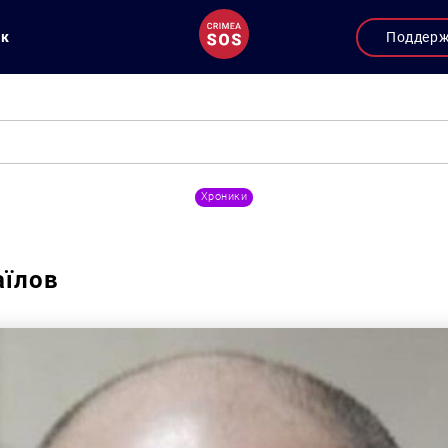
ук
Поддер
Хроники
аїлов