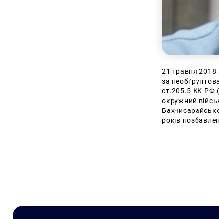
21 травня 2018
за необґрунтов
ст.205.5 КК РФ 
окружний війсь
Бахчисарайської
років позбавлен