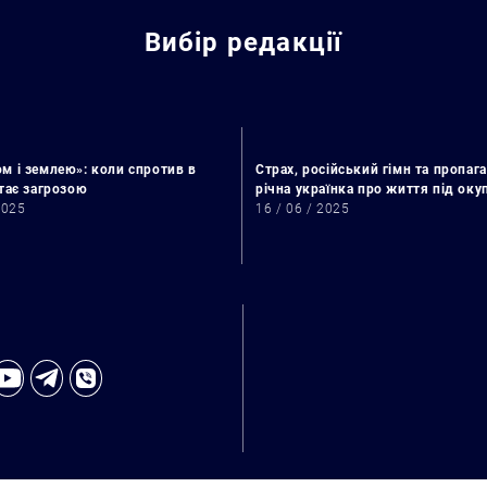
Вибір редакції
м і землею»: коли спротив в
Страх, російський гімн та пропага
стає загрозою
річна українка про життя під ок
2025
16 / 06 / 2025
Искать: