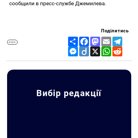
сообщили в пресс-службе Джемилева.
Поділитись
Share
Facebook
Mastodon
Email
Telegr
#ООН
Messenger
Diigo
X
WhatsApp
Reddit
Вибір редакції