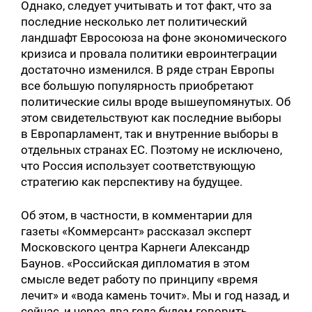
Однако, следует учитывать и тот факт, что за
последние несколько лет политический
ландшафт Евросоюза на фоне экономического
кризиса и провала политики евроинтеграции
достаточно изменился. В ряде стран Европы
все большую популярность приобретают
политические силы вроде вышеупомянутых. Об
этом свидетельствуют как последние выборы
в Европарламент, так и внутренние выборы в
отдельных странах ЕС. Поэтому не исключено,
что Россия использует соответствующую
стратегию как перспективу на будущее.
Об этом, в частности, в комментарии для
газеты «Коммерсант» рассказал эксперт
Московского центра Карнеги Александр
Баунов. «Российская дипломатия в этом
смысле ведет работу по принципу «время
Искать:
лечит» и «вода камень точит». Мы и год назад, и
сейчас, и через два года будем говорить