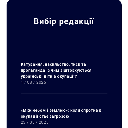
Вибір редакції
Катування, насильство, тиск та
пропаганда: з чим зіштовхуються
українські діти в окупації?
1 / 08 / 2025
«Між небом і землею»: коли спротив в
окупації стає загрозою
23 / 05 / 2025