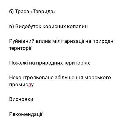
б) Траса «Таврида»
в) Видобуток корисних копалин
Руйнівний вплив мілітаризації на природні
території
Пожежі на природних територіях
Неконтрольоване збільшення морського
промис
л
у
Висновки
Рекомендації