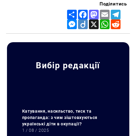
Поділитись
Share
Facebook
Mastodon
Email
Telegr
Messenger
Diigo
X
WhatsApp
Reddit
Вибір редакції
Катування, насильство, тиск та
пропаганда: з чим зіштовхуються
українські діти в окупації?
1 / 08 / 2025