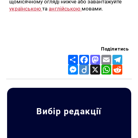
щомісячному огляді нижче або завантажуйте
українською
та
англійською
мовами.
Поділитись
Share
Facebook
Mastodon
Email
Telegr
Messenger
Diigo
X
WhatsApp
Reddit
Вибір редакції