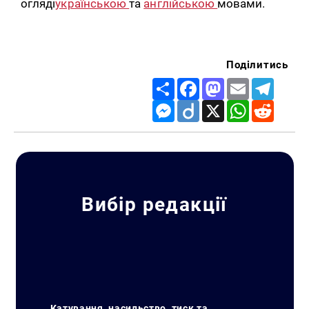
огляді
українською
та
англійською
мовами.
Поділитись
Share
Facebook
Mastodon
Email
Telegr
Messenger
Diigo
X
WhatsApp
Reddit
Вибір редакції
Катування, насильство, тиск та