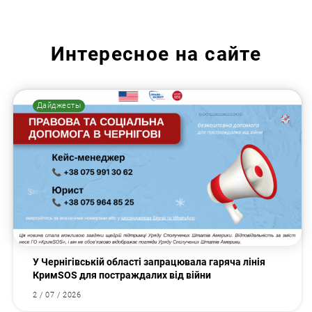
Интересное на сайте
Искать:
Дайджесты
У Чернігівській області запрацювала гаряча лінія
КримSOS для постраждалих від війни
2 / 07 / 2026