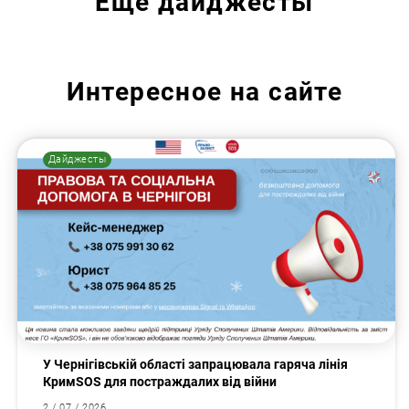
Еще
дайджесты
Искать:
Интересное на сайте
Дайджесты
У Чернігівській області запрацювала гаряча лінія
КримSOS для постраждалих від війни
2 / 07 / 2026