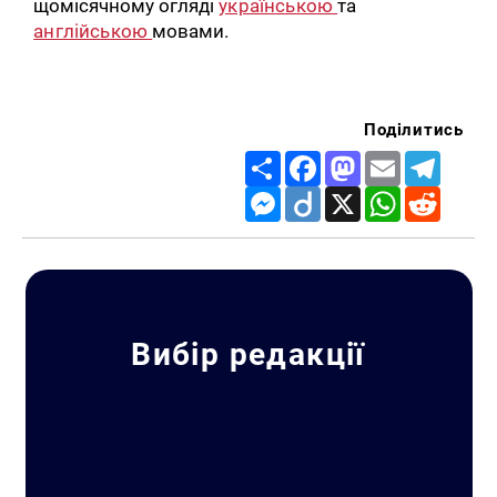
щомісячному огляді
українською
та
англійською
мовами.
Поділитись
Share
Facebook
Mastodon
Email
Telegr
Messenger
Diigo
X
WhatsApp
Reddit
Вибір редакції