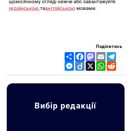
щомісячному огляді нижче або завантажуйте
українською
та
англійською
мовами.
Поділитись
Share
Facebook
Mastodon
Email
Telegr
Messenger
Diigo
X
WhatsApp
Reddit
Вибір редакції