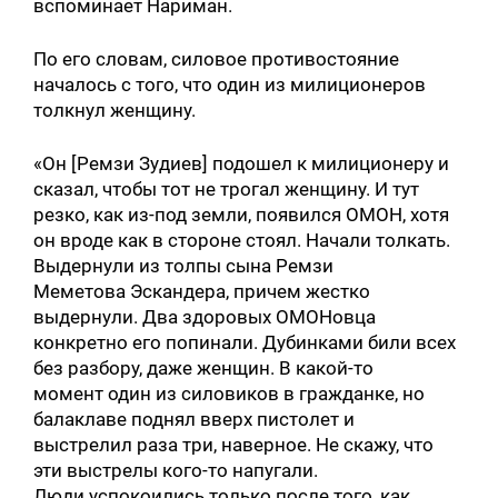
вспоминает Нариман.
По его словам, силовое противостояние
началось с того, что один из милиционеров
толкнул женщину.
«Он [Ремзи Зудиев] подошел к милиционеру и
сказал, чтобы тот не трогал женщину. И тут
резко, как из-под земли, появился ОМОН, хотя
он вроде как в стороне стоял. Начали толкать.
Выдернули из толпы сына Ремзи
Меметова Эскандера, причем жестко
выдернули. Два здоровых ОМОНовца
конкретно его попинали. Дубинками били всех
без разбору, даже женщин. В какой-то
момент один из силовиков в гражданке, но
балаклаве поднял вверх пистолет и
выстрелил раза три, наверное. Не скажу, что
эти выстрелы кого-то напугали.
Люди успокоились только после того, как