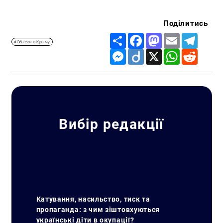
Поділитись
Share
Facebook
Mastodon
Email
Telegr
#Обыски в Крыму
Messenger
Diigo
X
WhatsApp
Reddit
Вибір редакції
Катування, насильство, тиск та
пропаганда: з чим зіштовхуються
українські діти в окупації?