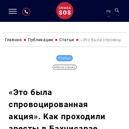
ru
Главная
Публикации
Статьи
«Это была спровоциров
Статьи
#Обыски в Крыму
«Это была
спровоцированная
акция». Как проходили
аресты в Бахчисарае