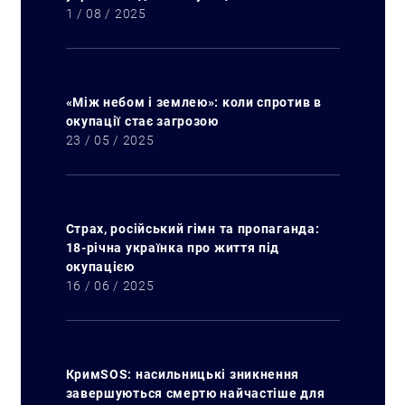
1 / 08 / 2025
«Між небом і землею»: коли спротив в
окупації стає загрозою
23 / 05 / 2025
Страх, російський гімн та пропаганда:
18-річна українка про життя під
окупацією
16 / 06 / 2025
КримSOS: насильницькі зникнення
завершуються смертю найчастіше для