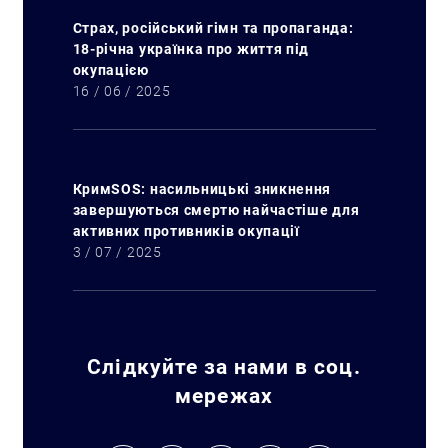
Страх, російський гімн та пропаганда:
18-річна українка про життя під
окупацією
16 / 06 / 2025
КримSOS: насильницькі зникнення
завершуються смертю найчастіше для
активних противників окупації
3 / 07 / 2025
Слідкуйте за нами в соц.
Искать:
мережах