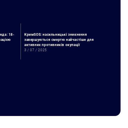
нда: 18-
КримSOS: насильницькі зникнення
упацією
завершуються смертю найчастіше для
активних противників окупації
3 / 07 / 2025