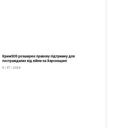
КримSOS розширює правову підтримку для
постраждалих від війни на Херсонщині
9 / 07 / 2026