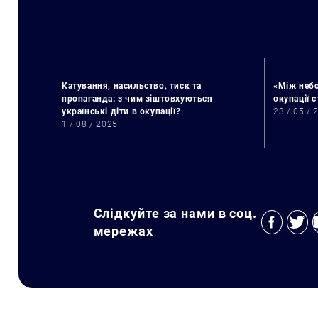
Катування, насильство, тиск та
«Між небо
пропаганда: з чим зіштовхуються
окупації 
українські діти в окупації?
23 / 05 / 
1 / 08 / 2025
Слідкуйте за нами в соц.
мережах