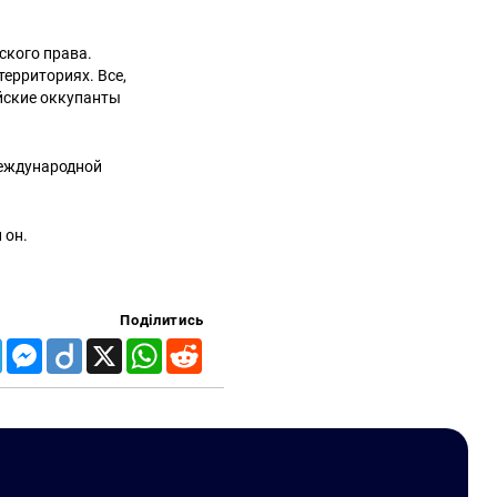
ского права.
территориях. Все,
ийские оккупанты
международной
 он.
Поділитись
Telegram
Messenger
Diigo
X
WhatsApp
Reddit