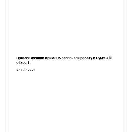
Правозахисники КримSOS розпочали роботу в Сумській
області
3 / 07 / 2026