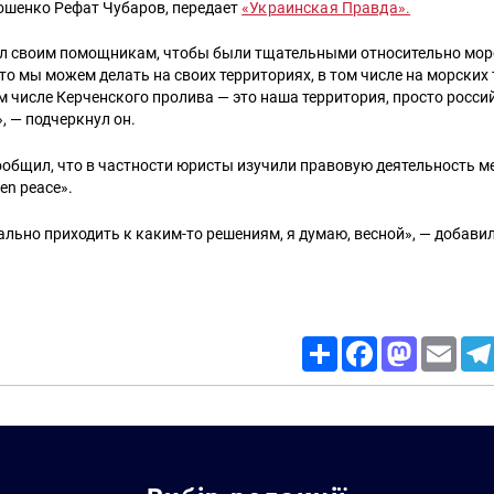
ошенко Рефат Чубаров, передает
«Украинская Правда»
.
ил своим помощникам, чтобы были тщательными относительно мор
то мы можем делать на своих территориях, в том числе на морских 
ом числе Керченского пролива — это наша территория, просто росс
, — подчеркнул он.
ообщил, что в частности юристы изучили правовую деятельность 
en peace».
ально приходить к каким-то решениям, я думаю, весной», — добавил
Share
Facebook
Mastodon
Email