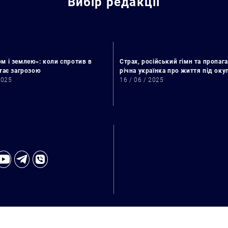
Вибір редакції
м і землею»: коли спротив в
Страх, російський гімн та пропага
стає загрозою
річна українка про життя під ок
2025
16 / 06 / 2025