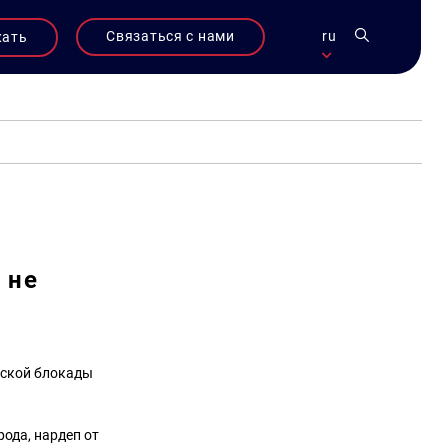
Связаться с нами
ru
жать
 не
рской блокады
ода, нардеп от