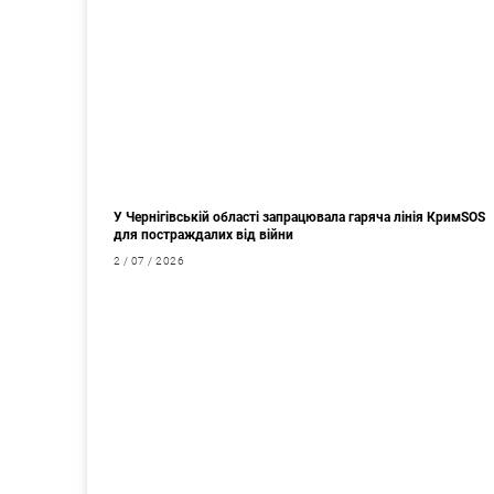
У Чернігівській області запрацювала гаряча лінія КримSOS
для постраждалих від війни
2 / 07 / 2026