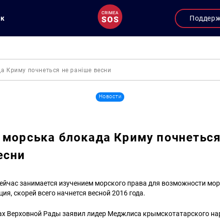
ук
Поддер
а Криму почнеться не раніше весни
Новости
 морська блокада Криму почнеться
есни
сейчас занимается изучением морского права для возможности мо
ция, скорей всего начнется весной 2016 года.
ах Верховной Рады заявил лидер Меджлиса крымскотатарского нар